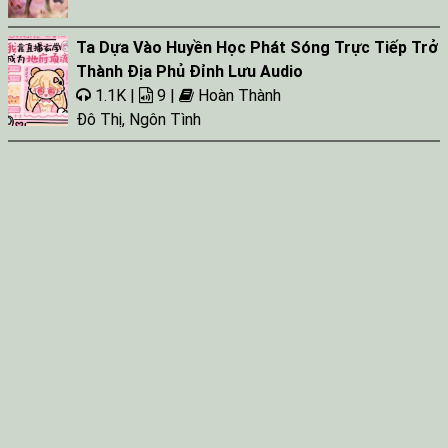
Tap 055
Tap 056
Ta Dựa Vào Huyền Học Phát Sóng Trực Tiếp Trở
Thành Địa Phủ Đỉnh Lưu Audio
Tap 057
1.1K |
9 |
Hoàn Thành
Tap 058
Đô Thị
,
Ngôn Tình
Tap 059
Tap 060
Tap 061
Tap 062
Tap 063
Tap 064
Tap 065
Tap 066
Tap 067