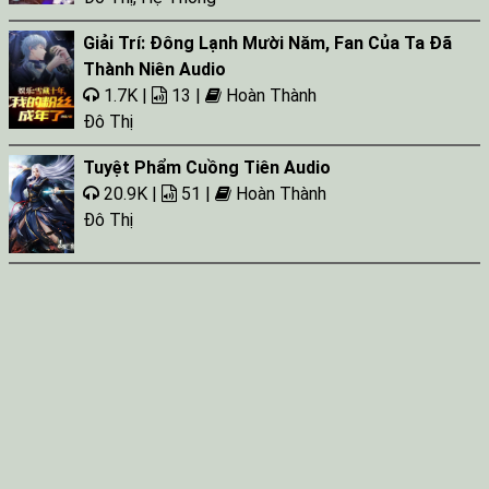
Tap 030
Giải Trí: Đông Lạnh Mười Năm, Fan Của Ta Đã
Thành Niên Audio
Tap 031
1.7K |
13 |
Hoàn Thành
Tap 032
Đô Thị
Tap 033
Tuyệt Phẩm Cuồng Tiên Audio
Tap 034
20.9K |
51 |
Hoàn Thành
Đô Thị
Tap 035
Tap 036
Tap 037
Tap 038
Tap 039
Tap 040
Tap 041