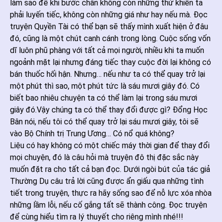
làm sao để khi bước chân không còn những thứ khiến ta
phải luyến tiếc, không còn những giá như hay nếu mà. Đọc
truyện Quyền Tài có thể bạn sẽ thấy mình xuất hiện ở đâu
đó, cũng là một chút canh cánh trong lòng. Cuộc sống vốn
dĩ luôn phũ phàng với tất cả mọi người, nhiều khi ta muốn
ngoảnh mặt lại nhưng đáng tiếc thay cuộc đời lại không có
bán thuốc hối hận. Nhưng… nếu như ta có thể quay trở lại
một phút thì sao, một phút tức là sáu mươi giây đó. Có
biết bao nhiêu chuyện ta có thể làm lại trong sáu mươi
giây đó.Vậy chúng ta có thể thay đổi được gì? Đổng Học
Bân nói, nếu tôi có thể quay trở lại sáu mươi giây, tôi sẽ
vào Bộ Chính trị Trung Ương… Có nổ quá không?
Liệu có hay không có một chiếc máy thời gian để thay đổi
mọi chuyện, đó là câu hỏi mà truyện đô thị đặc sắc này
muốn đặt ra cho tất cả bạn đọc. Dưới ngòi bút của tác giả
Thường Dụ câu trả lời cũng được ẩn giấu qua những tình
tiết trong truyện, thực ra hãy sống sao để nỗ lực xóa nhòa
những lầm lỗi, nếu cố gắng tất sẽ thành công. Đọc truyện
để cùng hiểu tìm ra lý thuyết cho riêng mình nhé!!!