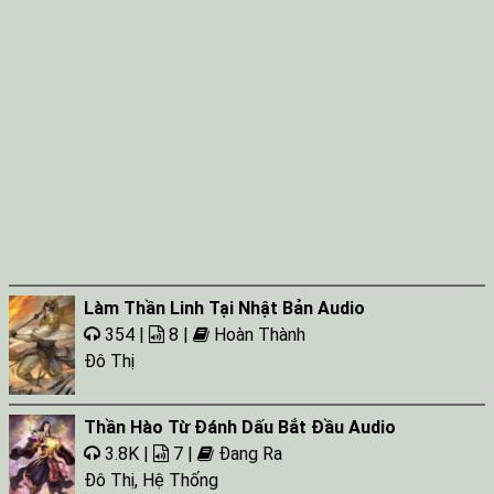
Tap 042
Tap 043
Tap 044
Tap 045
Tap 046
Tap 047
Tap 048
Tap 049
Làm Thần Linh Tại Nhật Bản Audio
Tap 050
354 |
8 |
Hoàn Thành
Tap 051
Đô Thị
Tap 052
Thần Hào Từ Đánh Dấu Bắt Đầu Audio
Tap 053
3.8K |
7 |
Đang Ra
Tap 054
Đô Thị
,
Hệ Thống