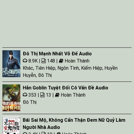
Tap 068
Tap 069
Tap 070
Tap 071
Tap 072
Đô Thị Mạnh Nhất Võ Đế Audio
Tap 073
8.9K |
148 |
Hoàn Thành
Khác
,
Tiên Hiệp
,
Ngôn Tình
,
Kiếm Hiệp
,
Huyền
Tap 074
Huyễn
,
Đô Thị
Tap 075
Hắn Goblin Tuyệt Đối Có Vấn Đề Audio
Tap 076
353 |
13 |
Hoàn Thành
Tap 077
Đô Thị
Tap 078
Bái Sai Mộ, Không Cẩn Thận Đem Nữ Quỷ Làm
Tap 079
Người Nhà Audio
Tap 080