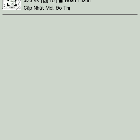
3.4K |
10 |
Hoàn Thành
Tap 081
Cập Nhật Mới
,
Đô Thị
Tap 082