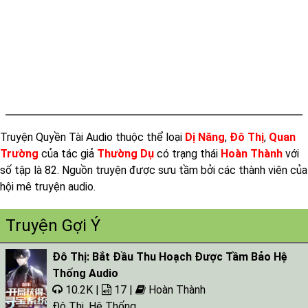
Tap 017
Tap 018
Tap 019
Tap 020
Tap 021
Truyện Quyền Tài Audio thuộc thể loại
Dị Năng
,
Đô Thị
,
Quan
Tap 022
Trường
của tác giả
Thường Dụ
có trạng thái
Hoàn Thành
với
Tap 023
số tập là 82. Nguồn truyện được sưu tầm bởi các thành viên của
Tap 024
hội mê truyện audio.
Tap 025
Truyện Gợi Ý
Tap 026
Đô Thị: Bắt Đầu Thu Hoạch Được Tầm Bảo Hệ
Tap 027
Thống Audio
Tap 028
10.2K |
17 |
Hoàn Thành
Tap 029
Đô Thị
,
Hệ Thống