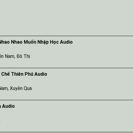
 Nhao Nhao Muốn Nhập Học Audio
ìn Nam
,
Đô Thị
 Chế Thiên Phú Audio
 Nam
,
Xuyên Qua
h Audio
m