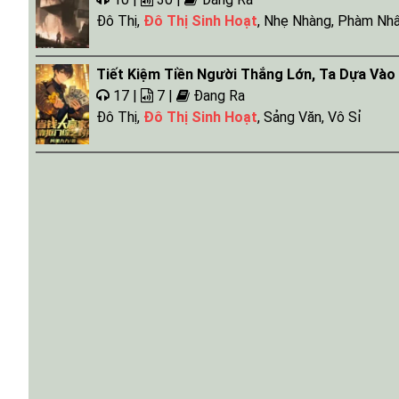
Đô Thị
,
Đô Thị Sinh Hoạt
,
Nhẹ Nhàng
,
Phàm Nh
Tiết Kiệm Tiền Người Thắng Lớn, Ta Dựa Vào
17 |
7 |
Đang Ra
Đô Thị
,
Đô Thị Sinh Hoạt
,
Sảng Văn
,
Vô Sỉ