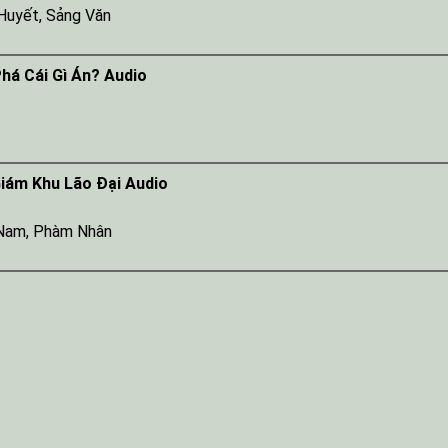
 Huyết
,
Sảng Văn
há Cái Gì Án? Audio
t
iám Khu Lão Đại Audio
 Nam
,
Phàm Nhân