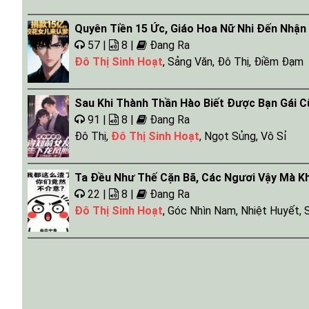
Quyên Tiền 15 Ức, Giáo Hoa Nữ Nhi Đến Nhận
57 |
8 |
Đang Ra
Đô Thị Sinh Hoạt
,
Sảng Văn
,
Đô Thị
,
Điềm Đạm
Sau Khi Thành Thần Hào Biết Được Bạn Gái C
91 |
8 |
Đang Ra
Đô Thị
,
Đô Thị Sinh Hoạt
,
Ngọt Sủng
,
Vô Sỉ
Ta Đều Như Thế Cặn Bã, Các Ngươi Vậy Mà K
22 |
8 |
Đang Ra
Đô Thị Sinh Hoạt
,
Góc Nhìn Nam
,
Nhiệt Huyết
,