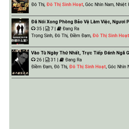
Đô Thị
,
Đô Thị Sinh Hoạt
,
Góc Nhìn Nam
,
Nhiệt
Đã Nói Xong Phòng Bảo Vệ Làm Việc, Ngươi P
35 |
7 |
Đang Ra
Trọng Sinh
,
Đô Thị
,
Điềm Đạm
,
Đô Thị Sinh Hoạ
Vào Tù Ngày Thứ Nhất, Trực Tiếp Đánh Ngã G
26 |
31 |
Đang Ra
Điềm Đạm
,
Đô Thị
,
Đô Thị Sinh Hoạt
,
Góc Nhìn