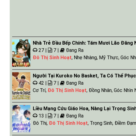
Nhà Trẻ Đầu Bếp Chính: Tám Mươi Lão Đăng
27 |
7 |
Đang Ra
Đô Thị Sinh Hoạt
,
Nhẹ Nhàng
,
Mỹ Thực
,
Góc Nh
Người Tại Kuroko No Basket, Ta Có Thể Phục
42 |
7 |
Đang Ra
Cơ Trí
,
Đô Thị Sinh Hoạt
,
Đồng Nhân
,
Góc Nhìn
Liều Mạng Cứu Giáo Hoa, Nàng Lại Trọng Sin
13 |
7 |
Đang Ra
Đô Thị
,
Đô Thị Sinh Hoạt
,
Trọng Sinh
,
Điềm Đạ