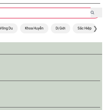
❯
Võng Du
Khoa Huyễn
Dị Giới
Sắc Hiệp
Trọ