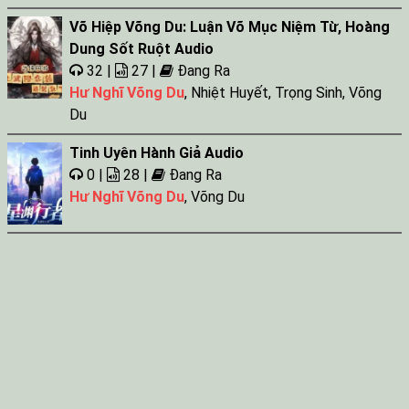
Võ Hiệp Võng Du: Luận Võ Mục Niệm Từ, Hoàng
Dung Sốt Ruột Audio
32 |
27 |
Đang Ra
Hư Nghĩ Võng Du
,
Nhiệt Huyết
,
Trọng Sinh
,
Võng
Du
Tinh Uyên Hành Giả Audio
0 |
28 |
Đang Ra
Hư Nghĩ Võng Du
,
Võng Du