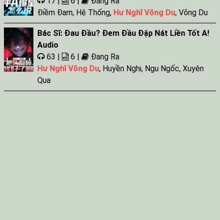
17 |
6 |
Đang Ra
Điềm Đạm
,
Hệ Thống
,
Hư Nghĩ Võng Du
,
Võng Du
Bác Sĩ: Đau Đầu? Đem Đầu Đập Nát Liền Tốt A!
Audio
63 |
6 |
Đang Ra
Hư Nghĩ Võng Du
,
Huyền Nghi
,
Ngu Ngốc
,
Xuyên
Qua