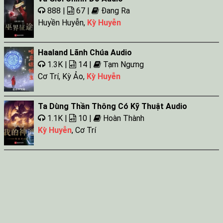
888 |
67 |
Đang Ra
Huyền Huyễn
,
Kỳ Huyễn
Haaland Lãnh Chúa Audio
1.3K |
14 |
Tạm Ngưng
Cơ Trí
,
Kỳ Ảo
,
Kỳ Huyễn
Ta Dùng Thần Thông Có Kỹ Thuật Audio
1.1K |
10 |
Hoàn Thành
Kỳ Huyễn
,
Cơ Trí