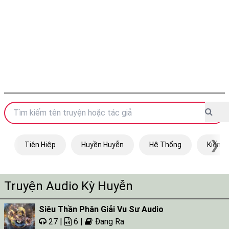
❯
Tiên Hiệp
Huyền Huyễn
Hệ Thống
Kiếm H
Truyện Audio Kỳ Huyễn
Siêu Thần Phân Giải Vu Sư Audio
27 |
6 |
Đang Ra