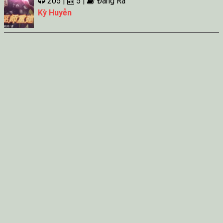
205 |
5 |
Đang Ra
Kỳ Huyễn