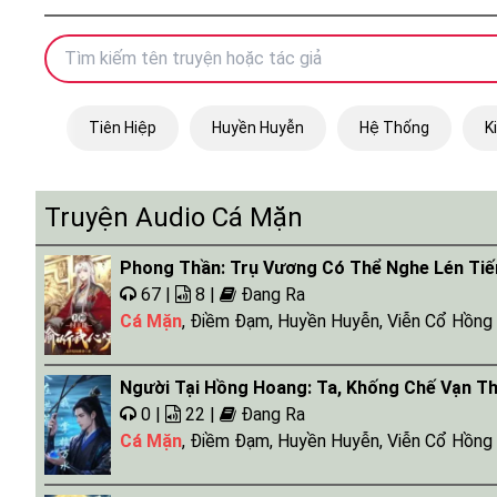
Tiên Hiệp
Huyền Huyễn
Hệ Thống
K
Truyện Audio Cá Mặn
Phong Thần: Trụ Vương Có Thể Nghe Lén Tiế
67 |
8 |
Đang Ra
Cá Mặn
,
Điềm Đạm
,
Huyền Huyễn
,
Viễn Cổ Hồng
Người Tại Hồng Hoang: Ta, Khống Chế Vạn T
0 |
22 |
Đang Ra
Cá Mặn
,
Điềm Đạm
,
Huyền Huyễn
,
Viễn Cổ Hồng