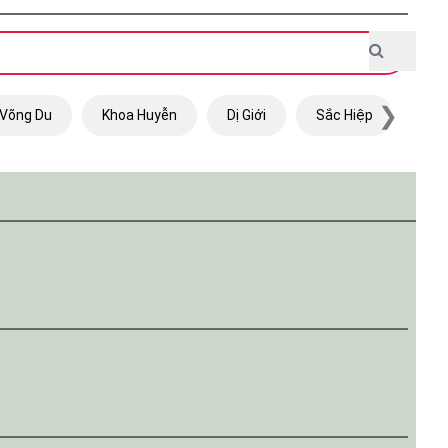
❯
Võng Du
Khoa Huyễn
Dị Giới
Sắc Hiệp
Trọ