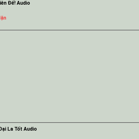
ên Đế! Audio
Mặn
ại La Tốt Audio