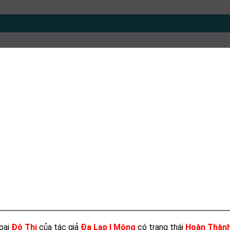
oại
Đô Thị
của tác giả
Đa Lạp I Mộng
có trạng thái
Hoàn Thàn