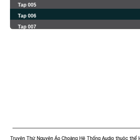
Tap 005
Tap 006
Tap 007
Tap 008
Tap 009
Tap 010
Tap 011
Tap 012
Tap 013
Tap 014
Tap 015
Tap 016
Truyện Thứ Nguyên Áo Choàng Hệ Thống Audio thuộc thể l