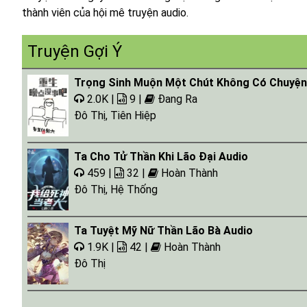
thành viên của hội mê truyện audio.
Truyện Gợi Ý
Trọng Sinh Muộn Một Chút Không Có Chuyện 
2.0K |
9 |
Đang Ra
Đô Thị
,
Tiên Hiệp
Ta Cho Tử Thần Khi Lão Đại Audio
459 |
32 |
Hoàn Thành
Đô Thị
,
Hệ Thống
Ta Tuyệt Mỹ Nữ Thần Lão Bà Audio
1.9K |
42 |
Hoàn Thành
Đô Thị