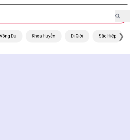
❯
Võng Du
Khoa Huyễn
Dị Giới
Sắc Hiệp
Trọ