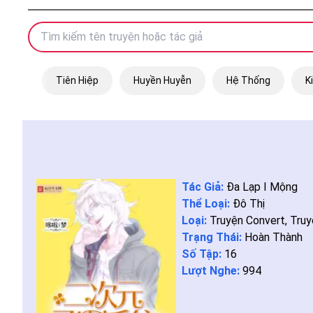
Tiên Hiệp
Huyền Huyễn
Hệ Thống
K
Tác Giả:
Đa Lạp I Mộng
Thể Loại:
Đô Thị
Loại:
Truyện Convert
,
Truy
Trạng Thái:
Hoàn Thành
Số Tập:
16
Lượt Nghe:
994