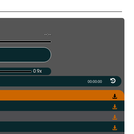
--:--
0.9x