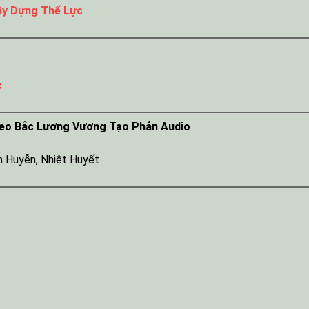
ây Dựng Thế Lực
c
heo Bắc Lương Vương Tạo Phản Audio
n Huyễn
,
Nhiệt Huyết