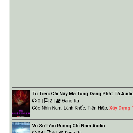
Tu Tiên: Cái Này Ma Tông Đang Phát Tà Audi
0 |
2 |
Đang Ra
Góc Nhìn Nam
,
Lãnh Khốc
,
Tiên Hiệp
,
Xây Dựng 
Vu Sư Làm Ruộng Chỉ Nam Audio
34 |
6 |
Đang Ra