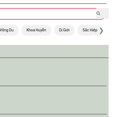
❯
Võng Du
Khoa Huyễn
Dị Giới
Sắc Hiệp
Trọ