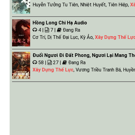
Huyễn Tưởng Tu Tiên
,
Nhiệt Huyết
,
Tiên Hiệp
,
X
Hồng Long Chi Hạ Audio
4 |
7 |
Đang Ra
Cơ Trí
,
Dị Thế Đại Lục
,
Kỳ Ảo
,
Xây Dựng Thế Lự
Đuổi Ngươi Đi Đất Phong, Ngươi Lại Mang T
58 |
27 |
Đang Ra
Xây Dựng Thế Lực
,
Vương Triều Tranh Bá
,
Huyề