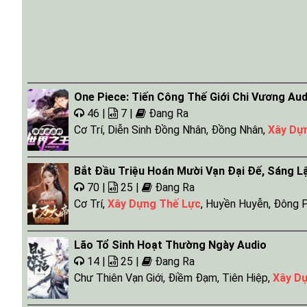
One Piece: Tiến Công Thế Giới Chi Vương Aud
46 |
7 |
Đang Ra
Cơ Trí
,
Diễn Sinh Đồng Nhân
,
Đồng Nhân
,
Xây Dự
Bắt Đầu Triệu Hoán Mười Vạn Đại Đế, Sáng L
70 |
25 |
Đang Ra
Cơ Trí
,
Xây Dựng Thế Lực
,
Huyền Huyễn
,
Đông 
Lão Tổ Sinh Hoạt Thường Ngày Audio
14 |
25 |
Đang Ra
Chư Thiên Vạn Giới
,
Điềm Đạm
,
Tiên Hiệp
,
Xây D