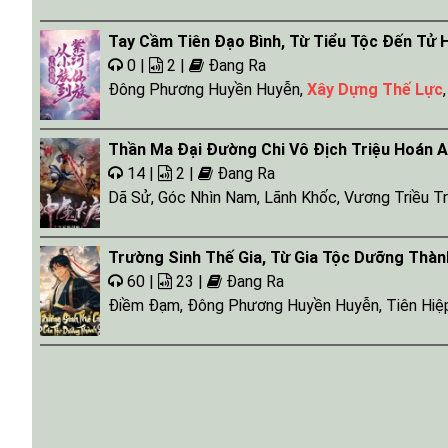
Tay Cầm Tiên Đạo Bình, Từ Tiểu Tộc Đến Tử 
0 |
2 |
Đang Ra
Đông Phương Huyền Huyễn
,
Xây Dựng Thế Lực
Thần Ma Đại Đường Chi Vô Địch Triệu Hoán A
14 |
2 |
Đang Ra
Dã Sử
,
Góc Nhìn Nam
,
Lãnh Khốc
,
Vương Triều T
Trường Sinh Thế Gia, Từ Gia Tộc Dưỡng Thàn
60 |
23 |
Đang Ra
Điềm Đạm
,
Đông Phương Huyền Huyễn
,
Tiên Hiệ