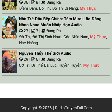
36 |
8 |
Đang Ra
Điềm Đạm
,
Đô Thị
,
Đô Thị Dị Năng
,
Mỹ Thực
Nhà Trẻ Đầu Bếp Chính: Tám Mươi Lão Đăng
Nhao Nhao Muốn Nhập Học Audio
27 |
7 |
Đang Ra
Đô Thị
,
Đô Thị Sinh Hoạt
,
Góc Nhìn Nam
,
Mỹ Thực
,
Nhẹ Nhàng
Nguyên Thủy Thế Giới Audio
29 |
6 |
Đang Ra
Cơ Trí
,
Dị Thế Đại Lục
,
Huyền Huyễn
,
Mỹ Thực
Copyright © 2026 | RadioTruyenFull.Com