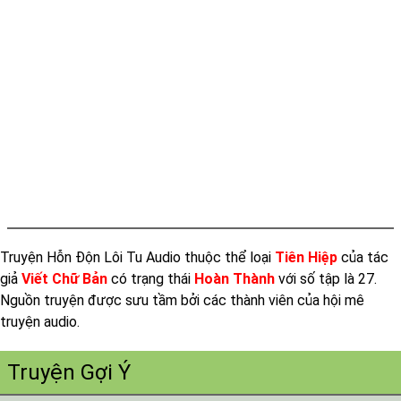
Tap 014
Tap 015
Tap 016
Tap 017
Tap 018
Tap 019
Tap 020
Tap 021
Truyện Hỗn Độn Lôi Tu Audio thuộc thể loại
Tiên Hiệp
của tác
Tap 022
giả
Viết Chữ Bản
có trạng thái
Hoàn Thành
với số tập là 27.
Tap 023
Nguồn truyện được sưu tầm bởi các thành viên của hội mê
Tap 024
truyện audio.
Tap 025
Truyện Gợi Ý
Tap 026