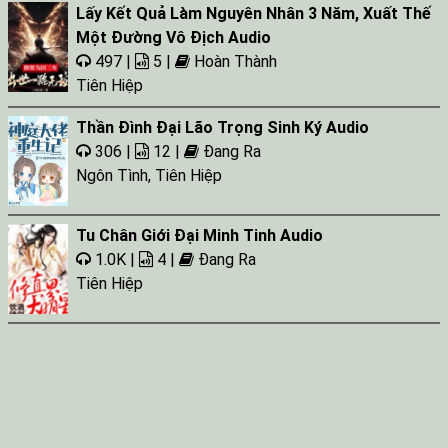
Lấy Kết Quả Làm Nguyên Nhân 3 Năm, Xuất Thế
Tap 027
Một Đường Vô Địch Audio
497 |
5 |
Hoàn Thành
Tiên Hiệp
Thần Đình Đại Lão Trọng Sinh Ký Audio
306 |
12 |
Đang Ra
Ngôn Tình
,
Tiên Hiệp
Tu Chân Giới Đại Minh Tinh Audio
1.0K |
4 |
Đang Ra
Tiên Hiệp