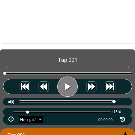
Tap 001
--:--
--:--
0.9x