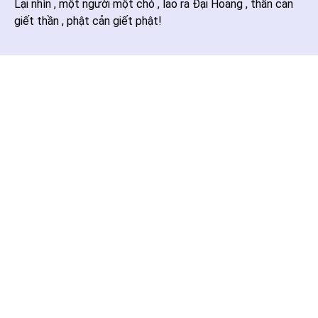
Lại nhìn , một người một chó , lao ra Đại Hoang , thần cản
giết thần , phật cản giết phật!