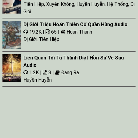
Tap 028
Tiên Hiệp
,
Xuyên Không
,
Huyền Huyễn
,
Hệ Thống
,
Dị
Tap 029
Giới
Dị Giới Triệu Hoán Thiên Cổ Quần Hùng Audio
19.2K |
65 |
Hoàn Thành
Dị Giới
,
Tiên Hiệp
Liên Quan Tới Ta Thành Diệt Hồn Sư Về Sau
Audio
1.2K |
8 |
Đang Ra
Huyền Huyễn