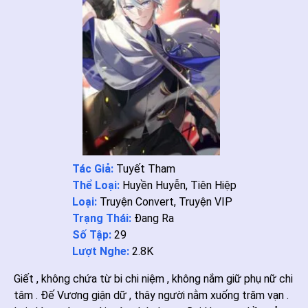
Tác Giả:
Tuyết Tham
Thể Loại:
Huyền Huyễn
,
Tiên Hiệp
Loại:
Truyện Convert
,
Truyện VIP
Trạng Thái:
Đang Ra
Số Tập:
29
Lượt Nghe:
2.8K
Giết , không chứa từ bi chi niệm , không nắm giữ phụ nữ chi
tâm . Đế Vương giận dữ , thây người nằm xuống trăm vạn .