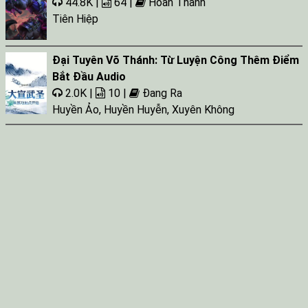
44.8K |
64 |
Hoàn Thành
Tiên Hiệp
Đại Tuyên Võ Thánh: Từ Luyện Công Thêm Điểm
Bắt Đầu Audio
2.0K |
10 |
Đang Ra
Huyền Ảo
,
Huyền Huyễn
,
Xuyên Không