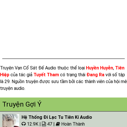
Tap 016
Tap 017
Tap 018
Tap 019
Tap 020
Tap 021
Truyện Vạn Cổ Sát Đế Audio thuộc thể loại
Huyền Huyễn
,
Tiên
Tap 022
Hiệp
của tác giả
Tuyết Tham
có trạng thái
Đang Ra
với số tập
Tap 023
là 29. Nguồn truyện được sưu tầm bởi các thành viên của hội mê
Tap 024
truyện audio.
Tap 025
Truyện Gợi Ý
Tap 026
Hệ Thống Đi Lạc Tu Tiên Kí Audio
Tap 027
12.9K |
47 |
Hoàn Thành