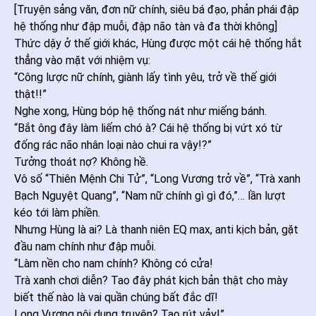
[Truyện sảng văn, đơn nữ chính, siêu bá đạo, phản phái đập
hệ thống như đập muỗi, đập não tàn và đa thời không]
Thức dậy ở thế giới khác, Hùng được một cái hệ thống hắt
thẳng vào mặt với nhiệm vụ:
“Công lược nữ chính, giành lấy tình yêu, trở về thế giới
thật!!”
Nghe xong, Hùng bóp hệ thống nát như miếng bánh.
“Bắt ông đây làm liếm chó à? Cái hệ thống bị vứt xó từ
đống rác não nhân loại nào chui ra vậy!?”
Tưởng thoát nợ? Không hề.
Vô số “Thiên Mệnh Chi Tử”, “Long Vương trở về”, “Trà xanh
Bạch Nguyệt Quang”, “Nam nữ chính gì gì đó,”… lần lượt
kéo tới làm phiền.
Nhưng Hùng là ai? Là thanh niên EQ max, anti kịch bản, gặt
đầu nam chính như đập muỗi.
“Làm nền cho nam chính? Không có cửa!
Trà xanh chơi diễn? Tao đây phát kịch bản thật cho mày
biết thế nào là vai quần chúng bất đắc dĩ!
Long Vương nội dung truyện? Tao rút vảy!”