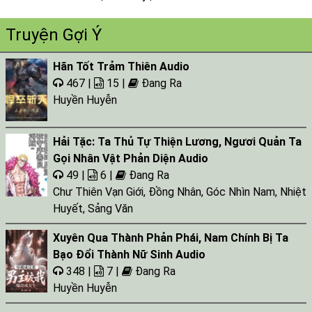
Truyện Gợi Ý
Hãn Tốt Trảm Thiên Audio
467 |
15 |
Đang Ra
Huyền Huyễn
Hải Tặc: Ta Thủ Tự Thiện Lương, Ngươi Quản Ta
Gọi Nhân Vật Phản Diện Audio
49 |
6 |
Đang Ra
Chư Thiên Vạn Giới
,
Đồng Nhân
,
Góc Nhìn Nam
,
Nhiệt
Huyết
,
Sảng Văn
Xuyên Qua Thành Phản Phái, Nam Chính Bị Ta
Bạo Đổi Thành Nữ Sinh Audio
348 |
7 |
Đang Ra
Huyền Huyễn