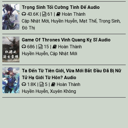
Trọng Sinh Tối Cường Tinh Đế Audio
43.6K |
61 |
Hoàn Thành
Cập Nhật Mới
,
Huyền Huyễn
,
Mạt Thế
,
Trọng Sinh
,
Đô Thị
Game Of Thrones Vinh Quang Kỵ Sĩ Audio
686 |
15 |
Hoàn Thành
Huyền Huyễn
,
Cập Nhật Mới
Ta Đến Từ Tiên Giới, Vừa Mới Bắt Đầu Đã Bị Nữ
Tử Hạ Giới Từ Hôn? Audio
1.8K |
5 |
Hoàn Thành
Huyền Huyễn
,
Xuyên Không