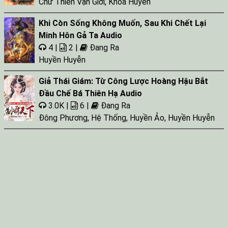
Chư Thiên Vạn Giới
,
Khoa Huyễn
Khi Còn Sống Không Muốn, Sau Khi Chết Lại
Minh Hôn Gả Ta Audio
4 |
2 |
Đang Ra
Huyền Huyễn
Giả Thái Giám: Từ Công Lược Hoàng Hậu Bắt
Đầu Chế Bá Thiên Hạ Audio
3.0K |
6 |
Đang Ra
Đông Phương
,
Hệ Thống
,
Huyền Ảo
,
Huyền Huyễn