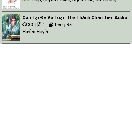
Cẩu Tại Đê Võ Loạn Thế Thành Chân Tiên Audio
33 |
1 |
Đang Ra
Huyền Huyễn