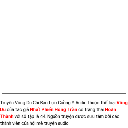
Tap 012
Tap 013
Tap 014
Tap 015
Tap 016
Tap 017
Tap 018
Tap 019
Tap 020
Tap 021
Truyện Võng Du Chi Bạo Lực Cuồng Y Audio thuộc thể loại
Võng
Tap 022
Du
của tác giả
Nhất Phiến Hồng Trần
có trạng thái
Hoàn
Tap 023
Thành
với số tập là 44. Nguồn truyện được sưu tầm bởi các
Tap 024
thành viên của hội mê truyện audio.