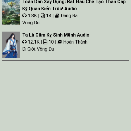
Toàn Dân Xây Dựng: Bắt Đầu Chế Tạo Thần Cấp
Kỳ Quan Kiến Trúc! Audio
1.8K |
14 |
Đang Ra
Võng Du
Ta Là Cấm Kỵ Sinh Mệnh Audio
12.1K |
10 |
Hoàn Thành
Dị Giới
,
Võng Du