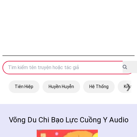
❯
Tiên Hiệp
Huyền Huyễn
Hệ Thống
Kiếm H
Võng Du Chi Bạo Lực Cuồng Y Audio