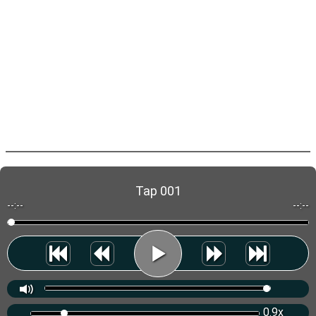
Tap 001
--:--
--:--
0.9x