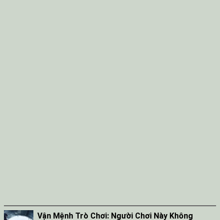
Tap 038
Tap 039
Tap 040
Tap 041
Tap 042
Tap 043
Tap 044
Vận Mệnh Trò Chơi: Người Chơi Này Không