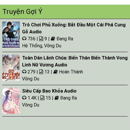
Tap 025
Truyện Gợi Ý
Tap 026
Trò Chơi Phủ Xuống: Bắt Đầu Một Cái Phá Cung
Tap 027
Gỗ Audio
Tap 028
736 |
9 |
Đang Ra
Tap 029
Hệ Thống
,
Võng Du
Tap 030
Toàn Dân Lãnh Chúa: Biến Thân Biến Thành Vong
Linh Nữ Vương Audio
Tap 031
279 |
13 |
Hoàn Thành
Tap 032
Võng Du
Tap 033
Siêu Cấp Bao Khỏa Audio
Tap 034
1.4K |
15 |
Đang Ra
Võng Du
Tap 035
Tap 036
Tap 037