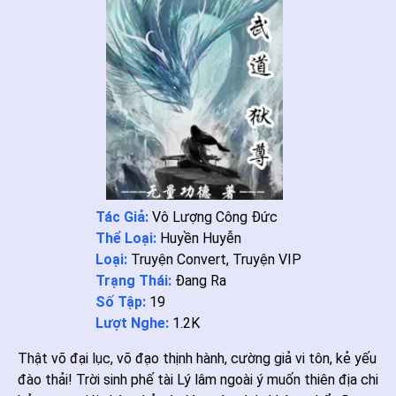
Tác Giả:
Vô Lượng Công Đức
Thể Loại:
Huyền Huyễn
Loại:
Truyện Convert
,
Truyện VIP
Trạng Thái:
Đang Ra
Số Tập:
19
Lượt Nghe:
1.2K
Thật võ đại lục, võ đạo thịnh hành, cường giả vi tôn, kẻ yếu
đào thải! Trời sinh phế tài Lý lâm ngoài ý muốn thiên địa chi