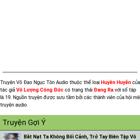
Tap 015
Tap 016
Tap 017
Tap 018
Tap 019
Truyện Võ Đạo Ngục Tôn Audio thuộc thể loại
Huyền Huyễn
của
tác giả
Vô Lượng Công Đức
có trạng thái
Đang Ra
với số tập
là 19. Nguồn truyện được sưu tầm bởi các thành viên của hội mê
truyện audio.
Truyện Gợi Ý
Bắt Nạt Ta Không Bối Cảnh, Trở Tay Biên Tập Vô