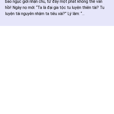
bảo ngục giới nhận chủ, từ đây một phát không thể vãn
hồi! Ngày nọ mới: “Ta là đại gia tộc tu luyện thiên tài? Tu
luyện tài nguyên nhậm ta tiêu xài?” Lý lâm: “…