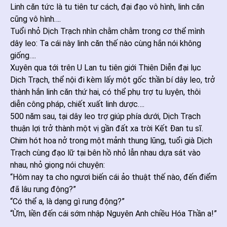
Linh căn tức là tu tiên tư cách, đại đạo vô hình, linh căn
cũng vô hình….
Tuổi nhỏ Dịch Trạch nhìn chằm chằm trong cơ thể mình
dây leo: Ta cái này linh căn thế nào cùng hắn nói không
giống….
Xuyên qua tới trên U Lan tu tiên giới Thiên Diễn đại lục
Dịch Trạch, thể nội đi kèm lấy một gốc thần bí dây leo, trở
thành hắn linh căn thứ hai, có thể phụ trợ tu luyện, thôi
diễn công pháp, chiết xuất linh dược….
500 năm sau, tại dây leo trợ giúp phía dưới, Dịch Trạch
thuận lợi trở thành một vị gần đất xa trời Kết Đan tu sĩ.
Chim hót hoa nở trong một mảnh thung lũng, tuổi già Dịch
Trạch cùng đạo lữ tại bên hồ nhỏ lẫn nhau dựa sát vào
nhau, nhỏ giọng nói chuyện:
“Hôm nay ta cho ngươi biến cái ảo thuật thế nào, đến điểm
đã lâu rung động?”
“Có thể a, là dạng gì rung động?”
“Ừm, liền đến cái sớm nhập Nguyên Anh chiều Hóa Thần a!”