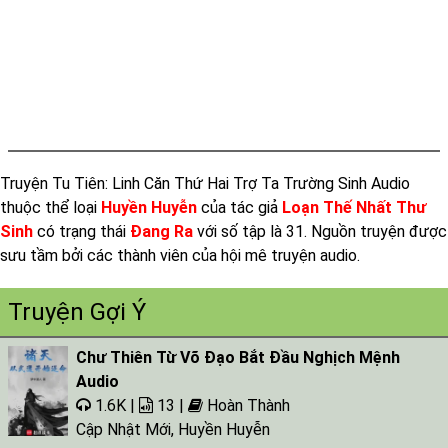
Tap 017
Tap 018
Tap 019
Tap 020
Tap 021
Truyện Tu Tiên: Linh Căn Thứ Hai Trợ Ta Trường Sinh Audio
Tap 022
thuộc thể loại
Huyền Huyễn
của tác giả
Loạn Thế Nhất Thư
Tap 023
Sinh
có trạng thái
Đang Ra
với số tập là 31. Nguồn truyện được
Tap 024
sưu tầm bởi các thành viên của hội mê truyện audio.
Tap 025
Truyện Gợi Ý
Tap 026
Chư Thiên Từ Võ Đạo Bắt Đầu Nghịch Mệnh
Tap 027
Audio
Tap 028
1.6K |
13 |
Hoàn Thành
Tap 029
Cập Nhật Mới
,
Huyền Huyễn