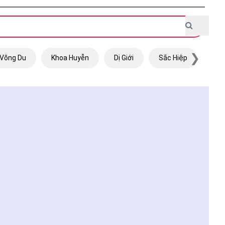
❯
Võng Du
Khoa Huyễn
Dị Giới
Sắc Hiệp
Trọ