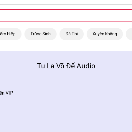
iếm Hiệp
Trùng Sinh
Đô Thị
Xuyên Không
Tu La Võ Đế Audio
ện VIP