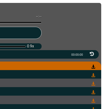
--:--
0.9x