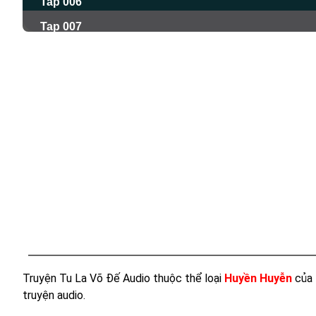
Tap 006
Tap 007
Tap 008
Tap 009
Tap 010
Tap 011
Tap 012
Tap 013
Tap 014
Tap 015
Tap 016
Tap 017
Truyện Tu La Võ Đế Audio thuộc thể loại
Huyền Huyễn
của 
truyện audio.