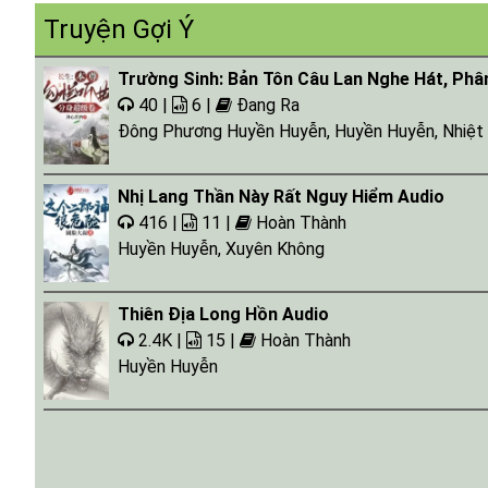
Truyện Gợi Ý
Trường Sinh: Bản Tôn Câu Lan Nghe Hát, Phâ
40 |
6 |
Đang Ra
Đông Phương Huyền Huyễn
,
Huyền Huyễn
,
Nhiệt
Nhị Lang Thần Này Rất Nguy Hiểm Audio
416 |
11 |
Hoàn Thành
Huyền Huyễn
,
Xuyên Không
Thiên Địa Long Hồn Audio
2.4K |
15 |
Hoàn Thành
Huyền Huyễn