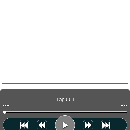
Tap 001
--:--
--:--