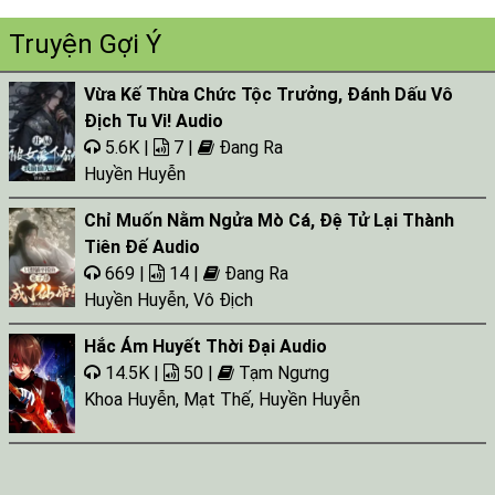
Tap 025
Truyện Gợi Ý
Tap 026
Vừa Kế Thừa Chức Tộc Trưởng, Đánh Dấu Vô
Tap 027
Địch Tu Vi! Audio
Tap 028
5.6K |
7 |
Đang Ra
Tap 029
Huyền Huyễn
Tap 030
Chỉ Muốn Nằm Ngửa Mò Cá, Đệ Tử Lại Thành
Tiên Đế Audio
Tap 031
669 |
14 |
Đang Ra
Tap 032
Huyền Huyễn
,
Vô Địch
Tap 033
Hắc Ám Huyết Thời Đại Audio
Tap 034
14.5K |
50 |
Tạm Ngưng
Khoa Huyễn
,
Mạt Thế
,
Huyền Huyễn
Tap 035
Tap 036
Tap 037