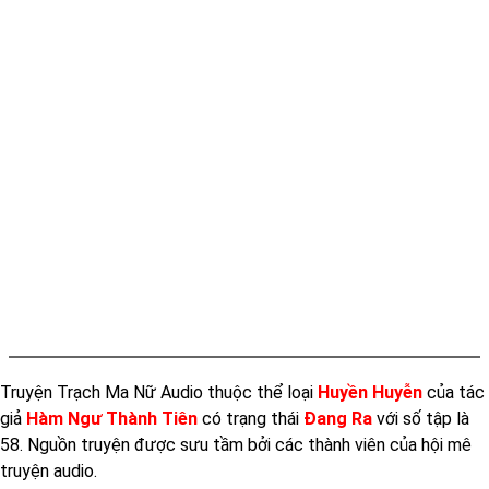
Tap 012
Tap 013
Tap 014
Tap 015
Tap 016
Tap 017
Tap 018
Tap 019
Tap 020
Tap 021
Truyện Trạch Ma Nữ Audio thuộc thể loại
Huyền Huyễn
của tác
Tap 022
giả
Hàm Ngư Thành Tiên
có trạng thái
Đang Ra
với số tập là
Tap 023
58. Nguồn truyện được sưu tầm bởi các thành viên của hội mê
Tap 024
truyện audio.