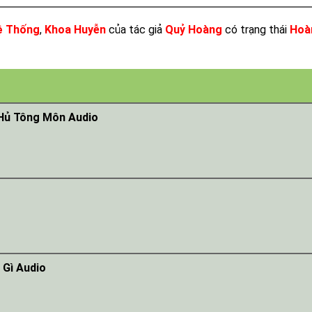
ệ Thống
,
Khoa Huyễn
của tác giả
Quỷ Hoàng
có trạng thái
Hoà
 Hủ Tông Môn Audio
 Gì Audio