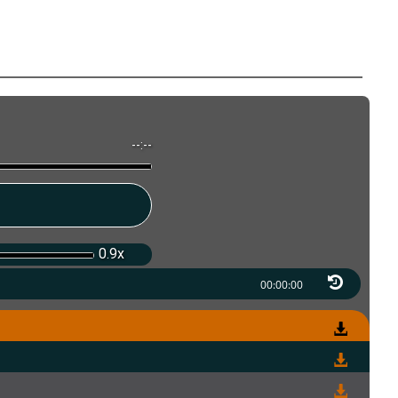
--:--
0.9x