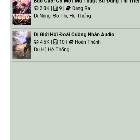
Báo Cáo! Có Một Ma Thuật Sư Đang Thi Triể
2.8K |
9 |
Đang Ra
Dị Năng
,
Đô Thị
,
Hệ Thống
Dị Giới Hối Đoái Cuồng Nhân Audio
4.5K |
10 |
Hoàn Thành
Du Hí
,
Hệ Thống