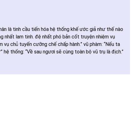
ân là tinh cầu tiến hóa hệ thống khế ước giả như thế nào
ng nhất lam tinh. đệ nhất phó bản cốt truyện nhiệm vụ
ệm vụ chủ tuyến cưỡng chế chấp hành.” vũ phàm: “Nếu ta
” hệ thống: “Về sau ngươi sẽ cùng toàn bộ vũ trụ là địch.”