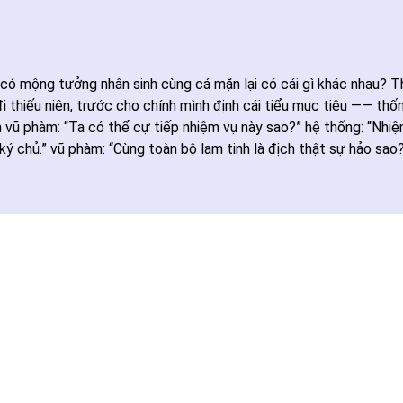
ó mộng tưởng nhân sinh cùng cá mặn lại có cái gì khác nhau? Th
đi thiếu niên, trước cho chính mình định cái tiểu mục tiêu —— thố
m vũ phàm: “Ta có thể cự tiếp nhiệm vụ này sao?” hệ thống: “Nhi
ký chủ.” vũ phàm: “Cùng toàn bộ lam tinh là địch thật sự hảo sao?