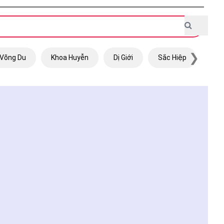
❯
Võng Du
Khoa Huyễn
Dị Giới
Sắc Hiệp
Trọ