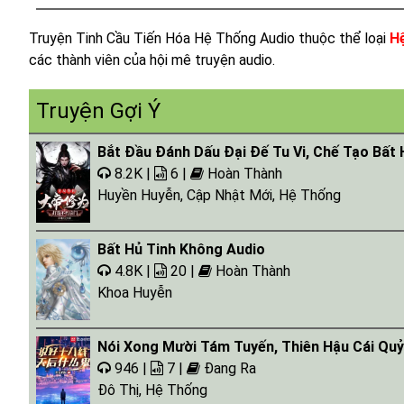
Truyện Tinh Cầu Tiến Hóa Hệ Thống Audio thuộc thể loại
H
các thành viên của hội mê truyện audio.
Truyện Gợi Ý
Bắt Đầu Đánh Dấu Đại Đế Tu Vi, Chế Tạo Bất
8.2K |
6 |
Hoàn Thành
Huyền Huyễn
,
Cập Nhật Mới
,
Hệ Thống
Bất Hủ Tinh Không Audio
4.8K |
20 |
Hoàn Thành
Khoa Huyễn
Nói Xong Mười Tám Tuyến, Thiên Hậu Cái Quỷ
946 |
7 |
Đang Ra
Đô Thị
,
Hệ Thống