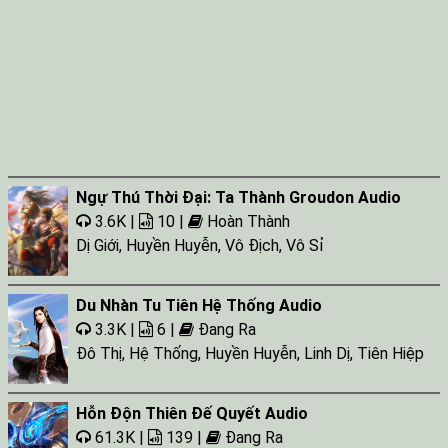
Ngự Thú Thời Đại: Ta Thành Groudon Audio
3.6K |
10 |
Hoàn Thành
Dị Giới
,
Huyền Huyễn
,
Vô Địch
,
Vô Sỉ
Du Nhàn Tu Tiên Hệ Thống Audio
3.3K |
6 |
Đang Ra
Đô Thị
,
Hệ Thống
,
Huyền Huyễn
,
Linh Dị
,
Tiên Hiệp
Hỗn Độn Thiên Đế Quyết Audio
61.3K |
139 |
Đang Ra