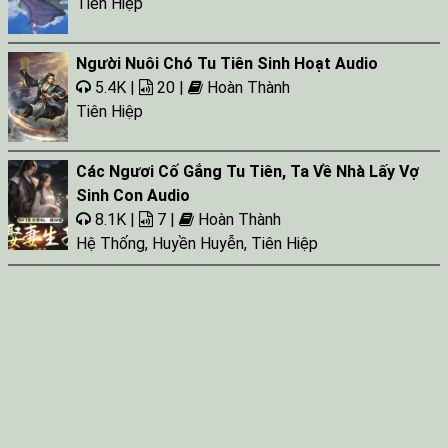
Tiên Hiệp
Tap 051
Tap 052
Người Nuôi Chó Tu Tiên Sinh Hoạt Audio
Tap 053
5.4K |
20 |
Hoàn Thành
Tiên Hiệp
Tap 054
Tap 055
Các Ngươi Cố Gắng Tu Tiên, Ta Về Nhà Lấy Vợ
Tap 056
Sinh Con Audio
Tap 057
8.1K |
7 |
Hoàn Thành
Hệ Thống
,
Huyền Huyễn
,
Tiên Hiệp
Tap 058
Tap 059
Tap 060
Tap 061
Tap 062
Tap 063