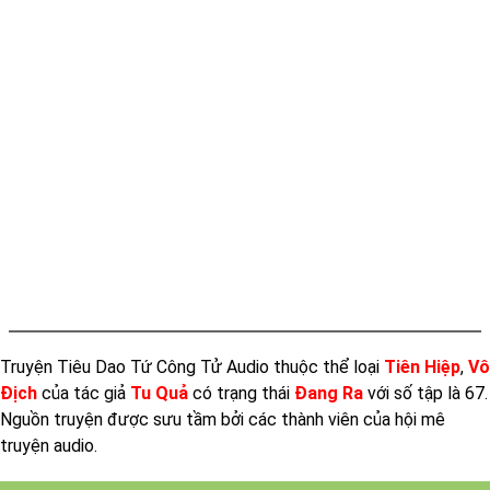
Tap 013
Tap 014
Tap 015
Tap 016
Tap 017
Tap 018
Tap 019
Tap 020
Tap 021
Truyện Tiêu Dao Tứ Công Tử Audio thuộc thể loại
Tiên Hiệp
,
Vô
Tap 022
Địch
của tác giả
Tu Quả
có trạng thái
Đang Ra
với số tập là 67.
Tap 023
Nguồn truyện được sưu tầm bởi các thành viên của hội mê
Tap 024
truyện audio.
Tap 025