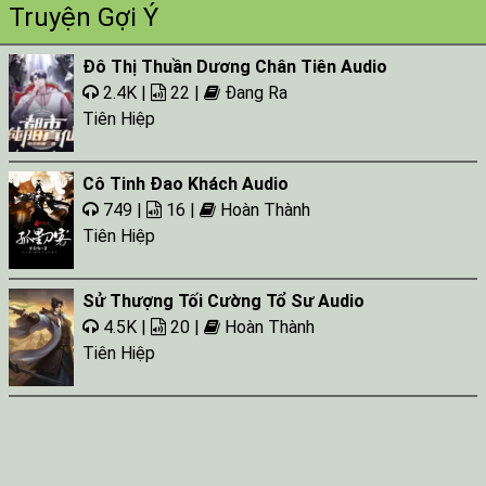
Truyện Gợi Ý
Tap 026
Đô Thị Thuần Dương Chân Tiên Audio
Tap 027
2.4K |
22 |
Đang Ra
Tap 028
Tiên Hiệp
Tap 029
Tap 030
Cô Tinh Đao Khách Audio
749 |
16 |
Hoàn Thành
Tap 031
Tiên Hiệp
Tap 032
Tap 033
Sử Thượng Tối Cường Tổ Sư Audio
4.5K |
20 |
Hoàn Thành
Tap 034
Tiên Hiệp
Tap 035
Tap 036
Tap 037
Tap 038