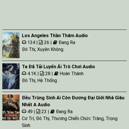
Los Angeles Thần Thám Audio
134 |
26 |
Đang Ra
Đô Thị
,
Xuyên Không
Ta Đã Tải Luyến Ái Trò Chơi Audio
4.1K |
28 |
Hoàn Thành
Đô Thị
,
Hệ Thống
Đều Trùng Sinh Ai Còn Đương Đại Giới Nhà Giàu
Nhất A Audio
49 |
23 |
Đang Ra
Cơ Trí
,
Đô Thị
,
Thương Chiến Chức Tràng
,
Trọng
Sinh