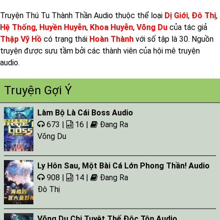
Truyện Thú Tu Thành Thần Audio thuộc thể loại
Dị Giới
,
Đô Thị
,
Tap 022 - 04:22:13
Hệ Thống
,
Huyền Huyễn
,
Khoa Huyễn
,
Võng Du
của tác giả
Tap 023 - 04:02:37
Thập Vỹ Hồ
có trạng thái
Hoàn Thành
với số tập là 30. Nguồn
Tap 024 - 03:16:12
truyện được sưu tầm bởi các thành viên của hội mê truyện
audio.
Tap 025 - 04:29:40
Tap 026 - 03:50:03
Truyện Gợi Ý
Tap 027 - 03:44:22
Làm Bộ Là Cái Boss Audio
Tap 028 - 04:15:21
673 |
16 |
Đang Ra
Tap 029 - 03:50:29
Võng Du
Tap 030 - 04:43:58
Ly Hôn Sau, Một Bài Cá Lớn Phong Thần! Audio
908 |
14 |
Đang Ra
Đô Thị
Võng Du Chi Tuyệt Thế Độc Tôn Audio