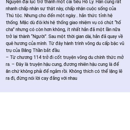
Nguyên đại lục trở thành một cái tiểu Hồ Ly. Hắn cũng rất
nhanh chấp nhận sự thật này, chấp nhận cuộc sống của
Thú tộc. Nhưng cho đến một ngày… hắn thức tỉnh hệ
thống. Mặc dù đôi khi hệ thống giao nhiệm vụ có chút “hố
cha” nhưng có còn hơn không, ít nhất hắn đã một lần nữa
trở lại thành “Người”. Sau một thời gian dài, hắn đã quay về
quê hương của mình. Từ đây hành trình võng du cấp bậc vũ
trụ của Băng Thần bắt đầu.
– Từ chương 114 trở đi cốt truyện võng du chính thức mở
ra. – Đây là truyện hậu cung, đương nhiên hậu cung là để
ăn chứ không phải để ngắm rồi. Không thích có thể lặng lẽ
ra đi, đừng nói lời cay đắng với nhau