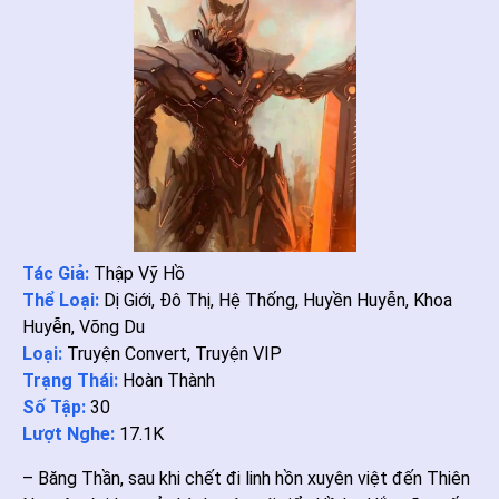
Tác Giả:
Thập Vỹ Hồ
Thể Loại:
Dị Giới
,
Đô Thị
,
Hệ Thống
,
Huyền Huyễn
,
Khoa
Huyễn
,
Võng Du
Loại:
Truyện Convert
,
Truyện VIP
Trạng Thái:
Hoàn Thành
Số Tập:
30
Lượt Nghe:
17.1K
– Băng Thần, sau khi chết đi linh hồn xuyên việt đến Thiên