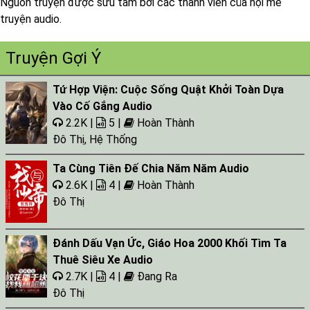
Nguồn truyện được sưu tầm bởi các thành viên của hội mê
truyện audio.
Truyện Gợi Ý
Tứ Hợp Viện: Cuộc Sống Quật Khởi Toàn Dựa
Vào Cố Gắng Audio
2.2K |
5 |
Hoàn Thành
Đô Thị
,
Hệ Thống
Ta Cùng Tiên Đế Chia Năm Năm Audio
2.6K |
4 |
Hoàn Thành
Đô Thị
Đánh Dấu Vạn Ức, Giáo Hoa 2000 Khối Tìm Ta
Thuê Siêu Xe Audio
2.7K |
4 |
Đang Ra
Đô Thị