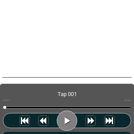
Tap 001
--:--
--:--