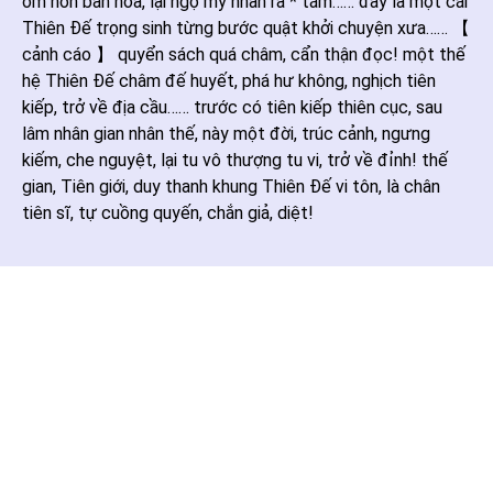
ôm hôn ban hoa, lại ngộ mỹ nhân ra * tắm…… đây là một cái
Thiên Đế trọng sinh từng bước quật khởi chuyện xưa…… 【
cảnh cáo 】 quyển sách quá châm, cẩn thận đọc! một thế
hệ Thiên Đế châm đế huyết, phá hư không, nghịch tiên
kiếp, trở về địa cầu…… trước có tiên kiếp thiên cục, sau
lâm nhân gian nhân thế, này một đời, trúc cảnh, ngưng
kiếm, che nguyệt, lại tu vô thượng tu vi, trở về đỉnh! thế
gian, Tiên giới, duy thanh khung Thiên Đế vi tôn, là chân
tiên sĩ, tự cuồng quyến, chắn giả, diệt!