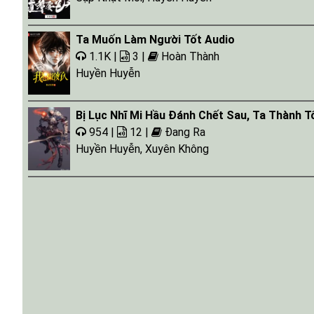
Tap 023 - 05:58:51
Ta Muốn Làm Người Tốt Audio
Tap 024 - 05:59:26
1.1K |
3 |
Hoàn Thành
Tap 025 - 05:38:14
Huyền Huyễn
Tap 026 - 05:25:33
Bị Lục Nhĩ Mi Hầu Đánh Chết Sau, Ta Thành 
Tap 027 - 05:17:11
954 |
12 |
Đang Ra
Tap 028 - 05:07:22
Huyền Huyễn
,
Xuyên Không
Tap 029 - 05:17:13
Tap 030 - 04:58:19