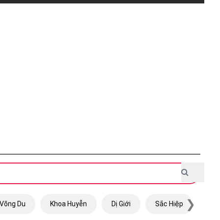
❯
Võng Du
Khoa Huyễn
Dị Giới
Sắc Hiệp
Trọ