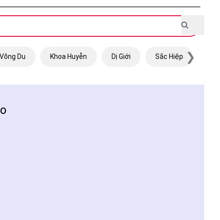
❯
Võng Du
Khoa Huyễn
Dị Giới
Sắc Hiệp
Trọ
io