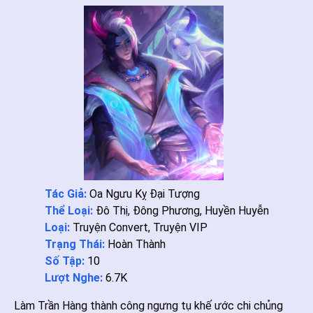
Tác Giả:
Oa Ngưu Kỵ Đại Tượng
Thể Loại:
Đô Thị
,
Đông Phương
,
Huyền Huyễn
Loại:
Truyện Convert
,
Truyện VIP
Trạng Thái:
Hoàn Thành
Số Tập:
10
Lượt Nghe:
6.7K
Làm Trần Hàng thành công ngưng tụ khế ước chi chủng