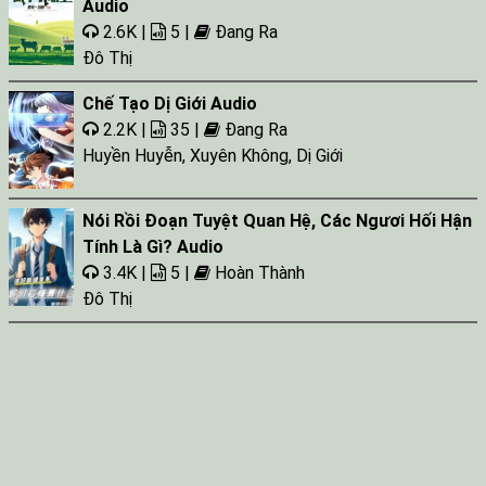
Audio
2.6K |
5 |
Đang Ra
Đô Thị
Chế Tạo Dị Giới Audio
2.2K |
35 |
Đang Ra
Huyền Huyễn
,
Xuyên Không
,
Dị Giới
Nói Rồi Đoạn Tuyệt Quan Hệ, Các Ngươi Hối Hận
Tính Là Gì? Audio
3.4K |
5 |
Hoàn Thành
Đô Thị