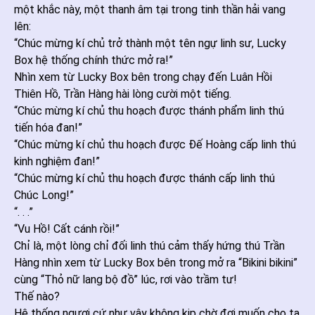
một khắc này, một thanh âm tại trong tinh thần hải vang
lên:
“Chúc mừng kí chủ trở thành một tên ngự linh sư, Lucky
Box hệ thống chính thức mở ra!”
Nhìn xem từ Lucky Box bên trong chạy đến Luân Hồi
Thiên Hồ, Trần Hàng hài lòng cười một tiếng.
“Chúc mừng kí chủ thu hoạch được thánh phẩm linh thú
tiến hóa đan!”
“Chúc mừng kí chủ thu hoạch được Đế Hoàng cấp linh thú
kinh nghiệm đan!”
“Chúc mừng kí chủ thu hoạch được thánh cấp linh thú
Chúc Long!”
“. . .”
“Vu Hồ! Cất cánh rồi!”
Chỉ là, một lòng chỉ đối linh thú cảm thấy hứng thú Trần
Hàng nhìn xem từ Lucky Box bên trong mở ra “Bikini bikini”
cùng “Thỏ nữ lang bộ đồ” lúc, rơi vào trầm tư!
Thế nào?
Hệ thống ngươi cứ như vậy không kịp chờ đợi muốn cho ta