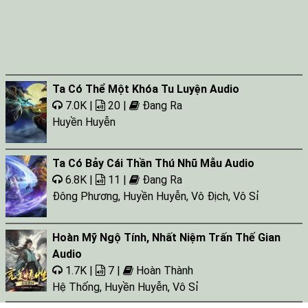
Ta Có Thể Một Khóa Tu Luyện Audio
7.0K |
20 |
Đang Ra
Huyền Huyễn
Ta Có Bảy Cái Thần Thú Nhũ Mẫu Audio
6.8K |
11 |
Đang Ra
Đông Phương
,
Huyền Huyễn
,
Vô Địch
,
Vô Sỉ
Hoàn Mỹ Ngộ Tính, Nhất Niệm Trấn Thế Gian
Audio
1.7K |
7 |
Hoàn Thành
Hệ Thống
,
Huyền Huyễn
,
Vô Sỉ