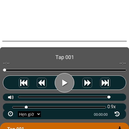
Tap 001
--:--
--:--
0.9x