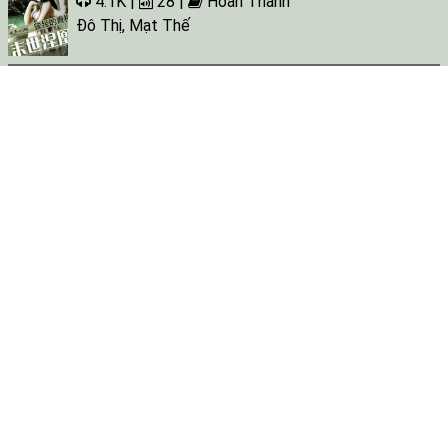
4.1K |
28 |
Hoàn Thành
Đô Thị
,
Mạt Thế