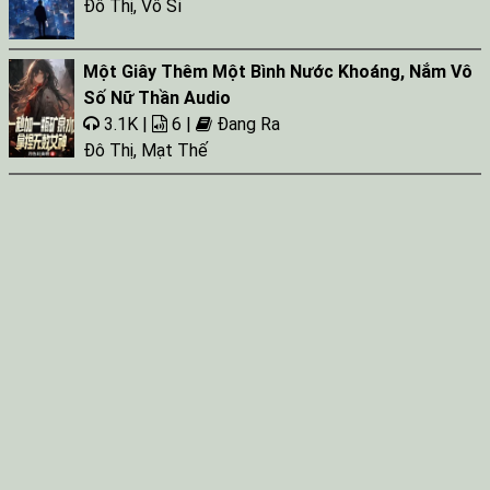
Đô Thị
,
Vô Sỉ
Một Giây Thêm Một Bình Nước Khoáng, Nắm Vô
Số Nữ Thần Audio
3.1K |
6 |
Đang Ra
Đô Thị
,
Mạt Thế