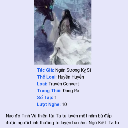
Tác Giả:
Ngân Sương Kỵ Sĩ
Thể Loại:
Huyền Huyễn
Loại:
Truyện Convert
Trạng Thái:
Đang Ra
Số Tập:
1
Lượt Nghe:
10
Nào đó Tinh Vũ thiên tài: Ta tu luyện một năm bù đắp
được người bình thường tu luyện ba năm. Ngô Kiệt: Ta tu