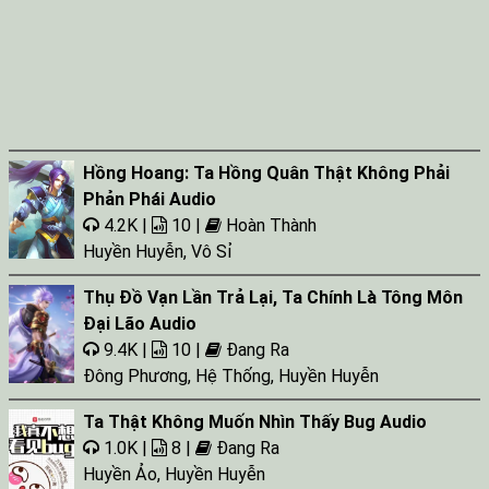
Hồng Hoang: Ta Hồng Quân Thật Không Phải
Phản Phái Audio
4.2K |
10 |
Hoàn Thành
Huyền Huyễn
,
Vô Sỉ
Thụ Đồ Vạn Lần Trả Lại, Ta Chính Là Tông Môn
Đại Lão Audio
9.4K |
10 |
Đang Ra
Đông Phương
,
Hệ Thống
,
Huyền Huyễn
Ta Thật Không Muốn Nhìn Thấy Bug Audio
1.0K |
8 |
Đang Ra
Huyền Ảo
,
Huyền Huyễn