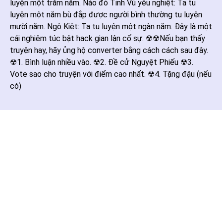
luyện một trăm năm. Nào đó Tinh Vũ yêu nghiệt: Ta tu
luyện một năm bù đắp được người bình thường tu luyện
mười năm. Ngô Kiệt: Ta tu luyện một ngàn năm. Đây là một
cái nghiêm túc bật hack gian lận cố sự. ☢☢Nếu bạn thấy
truyện hay, hãy ủng hộ converter bằng cách cách sau đây.
☢1. Bình luận nhiều vào. ☢2. Đề cử Nguyệt Phiếu ☢3.
Vote sao cho truyện với điểm cao nhất. ☢4. Tặng đậu (nếu
có)