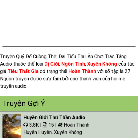
Tap 017 - 04:47:01
Tap 018 - 05:06:44
Tap 019 - 04:24:37
Tap 020 - 04:17:10
Tap 021 - 04:22:46
Truyện Quỷ Đế Cuồng Thê: Đại Tiểu Thư Ăn Chơi Trác Táng
Tap 022 - 04:27:27
Audio thuộc thể loại
Dị Giới
,
Ngôn Tình
,
Xuyên Không
của tác
Tap 023 - 04:37:13
giả
Tiêu Thất Gia
có trạng thái
Hoàn Thành
với số tập là 27.
Tap 024 - 04:48:56
Nguồn truyện được sưu tầm bởi các thành viên của hội mê
truyện audio.
Tap 025 - 04:41:38
Tap 026 - 04:29:17
Truyện Gợi Ý
Tap 027 - 05:03:03
Huyền Giới Thú Thần Audio
3.8K |
15 |
Hoàn Thành
Huyền Huyễn
,
Xuyên Không