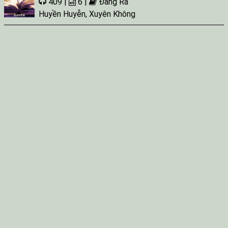
409 |
6 |
Đang Ra
Huyền Huyễn
,
Xuyên Không