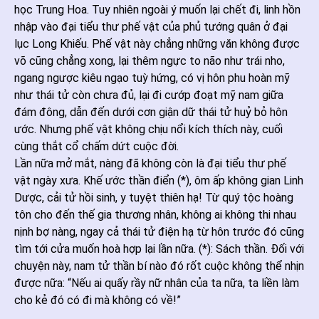
học Trung Hoa. Tuy nhiên ngoài ý muốn lại chết đi, linh hồn
nhập vào đại tiểu thư phế vật của phủ tướng quân ở đại
lục Long Khiếu. Phế vật này chẳng những văn không được
võ cũng chẳng xong, lại thêm ngực to não như trái nho,
ngang ngược kiêu ngạo tuỳ hứng, có vị hôn phu hoàn mỹ
như thái tử còn chưa đủ, lại đi cướp đoạt mỹ nam giữa
đám đông, dẫn đến dưới cơn giận dữ thái tử huỷ bỏ hôn
ước. Nhưng phế vật không chịu nổi kích thích này, cuối
cùng thắt cổ chấm dứt cuộc đời.
Lần nữa mở mắt, nàng đã không còn là đại tiểu thư phế
vật ngày xưa. Khế ước thần điển (*), ôm ấp không gian Linh
Dược, cải tử hồi sinh, y tuyệt thiên hạ! Từ quý tộc hoàng
tôn cho đến thế gia thương nhân, không ai không thi nhau
nịnh bợ nàng, ngay cả thái tử điện hạ từ hôn trước đó cũng
tìm tới cửa muốn hoà hợp lại lần nữa. (*): Sách thần. Đối với
chuyện này, nam tử thần bí nào đó rốt cuộc không thể nhịn
được nữa: “Nếu ai quấy rầy nữ nhân của ta nữa, ta liền làm
cho kẻ đó có đi mà không có về!”