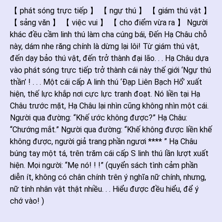
【 phát sóng trực tiếp 】 【 ngự thú 】 【 giám thú vật 】
【 sảng văn 】 【 việc vui 】 【 cho điểm vừa ra 】 Người
khác đều cầm linh thú làm cha cúng bái, Đến Hạ Châu chỗ
này, dám nhe răng chính là dừng lại lôi! Từ giám thú vật,
đến dạy bảo thú vật, đến trở thành đại lão. . . Hạ Châu dựa
vào phát sóng trực tiếp trở thành cái này thế giới ‘Ngự thú
thần’ ! . . . Một cái cấp A linh thú ‘Đạp Liên Bạch Hổ’ xuất
hiện, thế lực khắp nơi cực lực tranh đoạt. Nó liền tại Hạ
Châu trước mặt, Hạ Châu lại nhìn cũng không nhìn một cái.
Người qua đường: “Khế ước không được?” Hạ Châu:
“Chướng mắt.” Người qua đường: “Khế không được liền khế
không được, người giả trang phần ngươi **** ” Hạ Châu
búng tay một tá, trên trăm cái cấp S linh thú lần lượt xuất
hiện. Mọi người: “Mẹ nó! ! !” (quyển sách tình cảm phần
diễn ít, không có chân chính trên ý nghĩa nữ chính, nhưng,
nữ tính nhân vật thật nhiều. . . Hiểu được đều hiểu, để ý
chớ vào! )