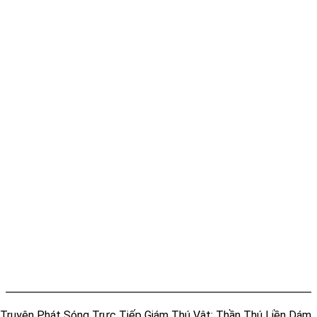
Truyện Phát Sóng Trực Tiếp Giám Thú Vật: Thần Thú Liền Dám