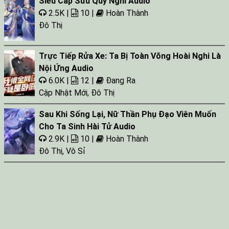
Siêu Cấp Sưu Quỷ Nghi Audio
2.5K |
10 |
Hoàn Thành
Đô Thị
Trực Tiếp Rửa Xe: Ta Bị Toàn Võng Hoài Nghi Là
Nội Ứng Audio
6.0K |
12 |
Đang Ra
Cập Nhật Mới
,
Đô Thị
Sau Khi Sống Lại, Nữ Thần Phụ Đạo Viên Muốn
Cho Ta Sinh Hài Tử Audio
2.9K |
10 |
Hoàn Thành
Đô Thị
,
Vô Sỉ