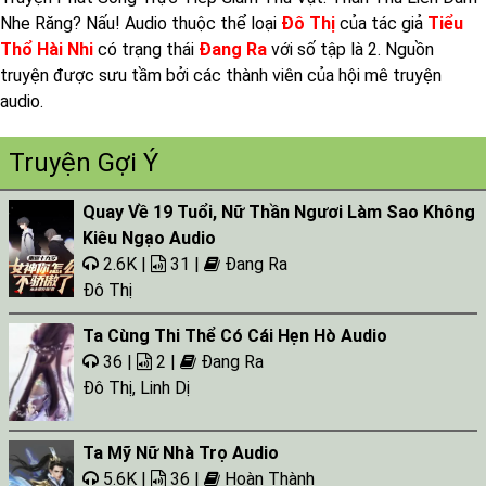
Nhe Răng? Nấu! Audio thuộc thể loại
Đô Thị
của tác giả
Tiểu
Thổ Hài Nhi
có trạng thái
Đang Ra
với số tập là 2. Nguồn
truyện được sưu tầm bởi các thành viên của hội mê truyện
audio.
Truyện Gợi Ý
Quay Về 19 Tuổi, Nữ Thần Ngươi Làm Sao Không
Kiêu Ngạo Audio
2.6K |
31 |
Đang Ra
Đô Thị
Ta Cùng Thi Thể Có Cái Hẹn Hò Audio
36 |
2 |
Đang Ra
Đô Thị
,
Linh Dị
Ta Mỹ Nữ Nhà Trọ Audio
5.6K |
36 |
Hoàn Thành