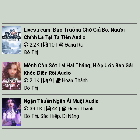
Livestream: Đạo Trưởng Chớ Giả Bộ, Ngươi
Chính Là Tại Tu Tiên Audio
2.2K |
10 |
Đang Ra
Đô Thị
Mệnh Còn Sót Lại Hai Tháng, Hiệp Ước Bạn Gái
Khóc Điên Rồi Audio
2.1K |
9 |
Hoàn Thành
Đô Thị
Ngận Thuần Ngận Ái Muội Audio
39.1K |
44 |
Hoàn Thành
Đô Thị
,
Sắc Hiệp
,
Dị Năng