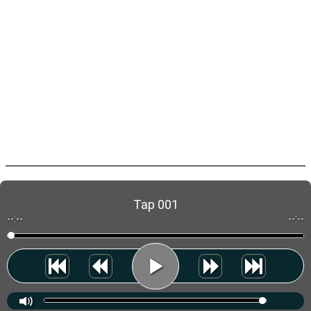
Tap 001
--:--
--:--