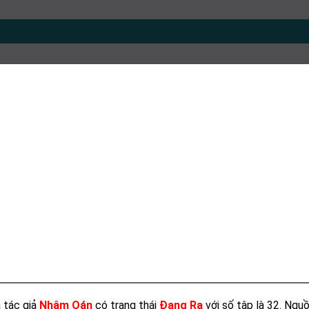
 tác giả
Nhâm Oán
có trạng thái
Đang Ra
với số tập là 32. Ngu