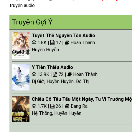
truyện audio.
Tap 018
Tap 019
Truyện Gợi Ý
Tap 020
Tuyệt Thế Nguyên Tôn Audio
Tap 021
1.8K |
17 |
Hoàn Thành
Tap 022
Huyền Huyễn
Tap 023
Y Tiên Thiểu Audio
Tap 024
13.9K |
72 |
Hoàn Thành
Tap 025
Dị Giới
,
Huyền Huyễn
,
Đô Thị
Tap 026
Chiếu Cố Tẩu Tẩu Một Ngày, Tu Vi Trướng Mộ
Tap 027
1.7K |
26 |
Đang Ra
Tap 028
Hệ Thống
,
Huyền Huyễn
Tap 029
Tap 030