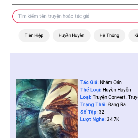
Tiên Hiệp
Huyền Huyễn
Hệ Thống
K
Tác Giả:
Nhâm Oán
Thể Loại:
Huyền Huyễn
Loại:
Truyện Convert
,
Truy
Trạng Thái:
Đang Ra
Số Tập:
32
Lượt Nghe:
34.7K