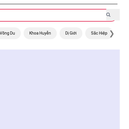
❯
Võng Du
Khoa Huyễn
Dị Giới
Sắc Hiệp
Trọ