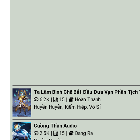
Tap 031
Tap 032
Ta Lâm Bình Chi! Bắt Đầu Đưa Vạn Phần Tịch 
6.2K |
15 |
Hoàn Thành
Huyền Huyễn
,
Kiếm Hiệp
,
Vô Sỉ
Cuồng Thần Audio
2.5K |
15 |
Đang Ra