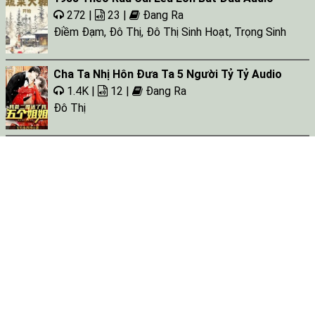
272 |
23 |
Đang Ra
Điềm Đạm
,
Đô Thị
,
Đô Thị Sinh Hoạt
,
Trọng Sinh
Cha Ta Nhị Hôn Đưa Ta 5 Người Tỷ Tỷ Audio
1.4K |
12 |
Đang Ra
Đô Thị