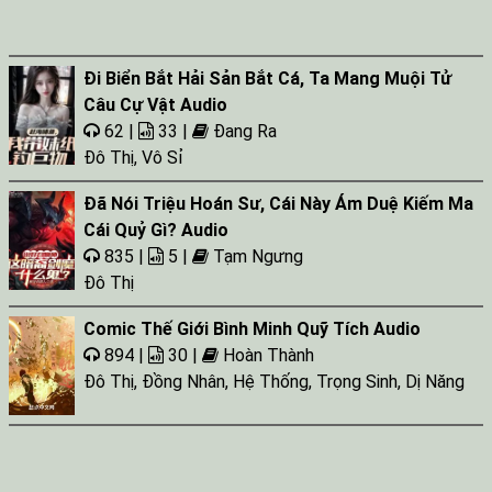
Đi Biển Bắt Hải Sản Bắt Cá, Ta Mang Muội Tử
Câu Cự Vật Audio
62 |
33 |
Đang Ra
Đô Thị
,
Vô Sỉ
Đã Nói Triệu Hoán Sư, Cái Này Ám Duệ Kiếm Ma
Cái Quỷ Gì? Audio
835 |
5 |
Tạm Ngưng
Đô Thị
Comic Thế Giới Bình Minh Quỹ Tích Audio
894 |
30 |
Hoàn Thành
Đô Thị
,
Đồng Nhân
,
Hệ Thống
,
Trọng Sinh
,
Dị Năng