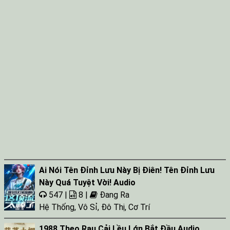
Ai Nói Tên Đỉnh Lưu Này Bị Điên! Tên Đỉnh Lưu
Này Quá Tuyệt Vời! Audio
547 |
8 |
Đang Ra
Hệ Thống
,
Vô Sỉ
,
Đô Thị
,
Cơ Trí
1988 Theo Rau Cải Lều Lớn Bắt Đầu Audio