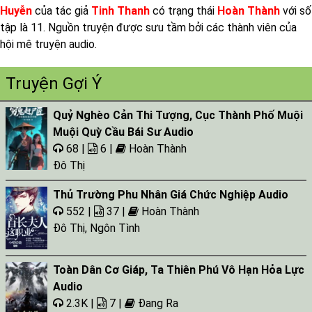
Huyễn
của tác giả
Tinh Thanh
có trạng thái
Hoàn Thành
với số
tập là 11. Nguồn truyện được sưu tầm bởi các thành viên của
hội mê truyện audio.
Truyện Gợi Ý
Quỷ Nghèo Cản Thi Tượng, Cục Thành Phố Muội
Muội Quỳ Cầu Bái Sư Audio
68 |
6 |
Hoàn Thành
Đô Thị
Thủ Trường Phu Nhân Giá Chức Nghiệp Audio
552 |
37 |
Hoàn Thành
Đô Thị
,
Ngôn Tình
Toàn Dân Cơ Giáp, Ta Thiên Phú Vô Hạn Hỏa Lực
Audio
2.3K |
7 |
Đang Ra