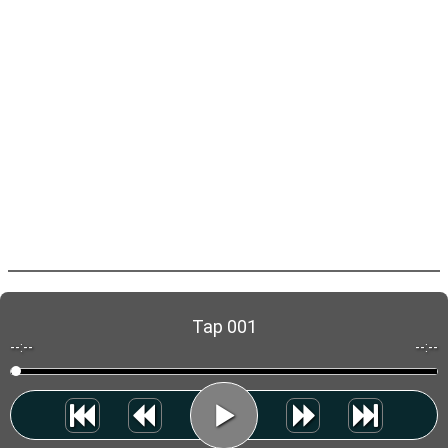
Tap 001
--:--
--:--