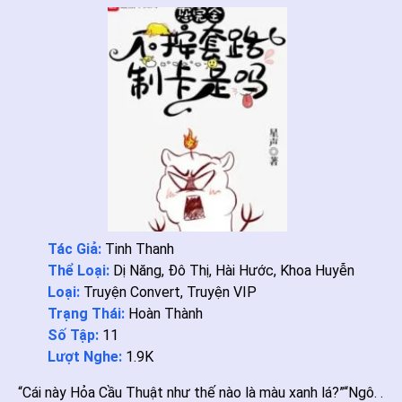
Tác Giả:
Tinh Thanh
Thể Loại:
Dị Năng
,
Đô Thị
,
Hài Hước
,
Khoa Huyễn
Loại:
Truyện Convert
,
Truyện VIP
Trạng Thái:
Hoàn Thành
Số Tập:
11
Lượt Nghe:
1.9K
“Cái này Hỏa Cầu Thuật như thế nào là màu xanh lá?”“Ngô. .