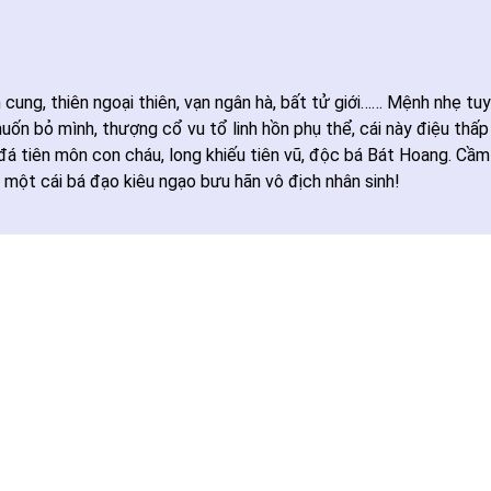
n cung, thiên ngoại thiên, vạn ngân hà, bất tử giới…… Mệnh nhẹ tu
uốn bỏ mình, thượng cổ vu tổ linh hồn phụ thể, cái này điệu thấp
đá tiên môn con cháu, long khiếu tiên vũ, độc bá Bát Hoang. Cầ
 một cái bá đạo kiêu ngạo bưu hãn vô địch nhân sinh!