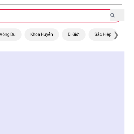
❯
Võng Du
Khoa Huyễn
Dị Giới
Sắc Hiệp
Trọ