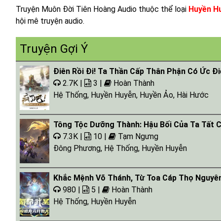
Tap 017
Truyện Muôn Đời Tiên Hoàng Audio thuộc thể loại
Huyền H
hội mê truyện audio.
Tap 018
Tap 019
Truyện Gợi Ý
Tap 020
Điên Rồi Đi! Ta Thần Cấp Thân Phận Có Ức Đ
2.7K |
3 |
Hoàn Thành
Hệ Thống
,
Huyền Huyễn
,
Huyền Ảo
,
Hài Hước
Tông Tộc Dưỡng Thành: Hậu Bối Của Ta Tất C
7.3K |
10 |
Tạm Ngưng
Đông Phương
,
Hệ Thống
,
Huyền Huyễn
Khắc Mệnh Võ Thánh, Từ Toa Cáp Thọ Nguyên
980 |
5 |
Hoàn Thành
Hệ Thống
,
Huyền Huyễn