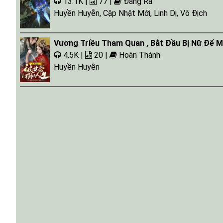
13.1K |
77 |
Đang Ra
Huyền Huyễn
,
Cập Nhật Mới
,
Linh Dị
,
Vô Địch
Vương Triều Tham Quan , Bắt Đầu Bị Nữ Đế 
4.5K |
20 |
Hoàn Thành
Huyền Huyễn