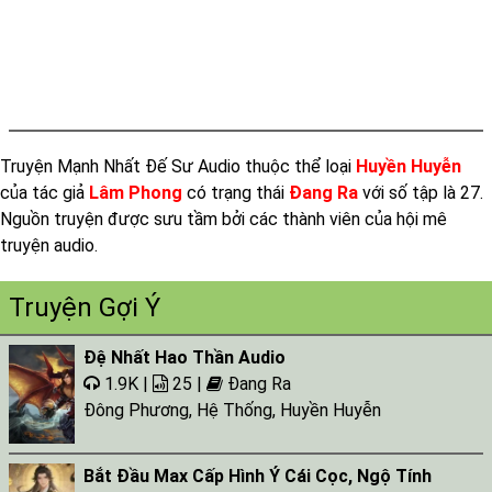
Tap 018
Tap 019
Tap 020
Tap 021
Truyện Mạnh Nhất Đế Sư Audio thuộc thể loại
Huyền Huyễn
Tap 022
của tác giả
Lâm Phong
có trạng thái
Đang Ra
với số tập là 27.
Tap 023
Nguồn truyện được sưu tầm bởi các thành viên của hội mê
Tap 024
truyện audio.
Tap 025
Truyện Gợi Ý
Tap 026
Đệ Nhất Hao Thần Audio
Tap 027
1.9K |
25 |
Đang Ra
Đông Phương
,
Hệ Thống
,
Huyền Huyễn
Bắt Đầu Max Cấp Hình Ý Cái Cọc, Ngộ Tính