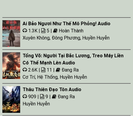
Ai Bảo Ngươi Như Thế Mô Phỏng! Audio
1.3K |
5 |
Hoàn Thành
Xuyên Không
,
Đông Phương
,
Huyền Huyễn
Tổng Võ: Người Tại Bắc Lương, Treo Máy Liền
Có Thể Mạnh Lên Audio
2.6K |
11 |
Đang Ra
Cơ Trí
,
Hệ Thống
,
Huyền Huyễn
Thâu Thiên Đạo Tôn Audio
909 |
9 |
Đang Ra
Huyền Huyễn