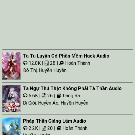
Ta Tu Luyện Có Phần Mềm Hack Audio
12.0K |
28 |
Hoàn Thành
Đô Thị
,
Huyền Huyễn
Ta Ngự Thú Thật Không Phải Tà Thần Audio
5.6K |
26 |
Đang Ra
Dị Giới
,
Huyền Ảo
,
Huyền Huyễn
Pháp Thần Giáng Lâm Audio
2.2K |
20 |
Hoàn Thành