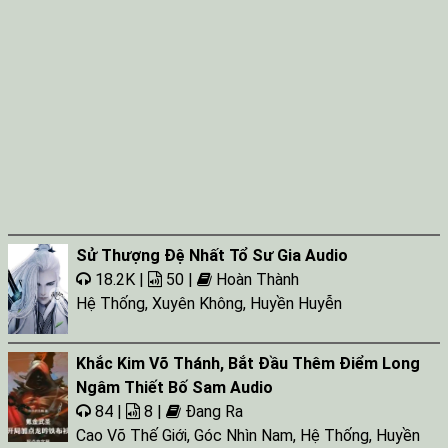
Sử Thượng Đệ Nhất Tổ Sư Gia Audio
18.2K |
50 |
Hoàn Thành
Hệ Thống
,
Xuyên Không
,
Huyền Huyễn
Khắc Kim Võ Thánh, Bắt Đầu Thêm Điểm Long
Ngâm Thiết Bố Sam Audio
84 |
8 |
Đang Ra
Cao Võ Thế Giới
,
Góc Nhìn Nam
,
Hệ Thống
,
Huyền