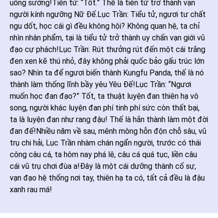
uống sướng!Tiên tử: “Tốt.” Thế là tiên tử trở thành vạn
người kính ngưỡng Nữ Đế.Lục Trần: Tiểu tử, ngươi tư chất
ngu dốt, học cái gì đều không hội? Không quan hệ, ta chỉ
nhìn nhân phẩm, tại là tiểu tử trở thành uy chấn vạn giới vũ
đạo cự phách!Lục Trần: Rút thưởng rút đến một cái trắng
đen xen kẽ thú nhỏ, đây không phải quốc bảo gấu trúc lớn
sao? Nhìn ta để ngươi biến thành Kungfu Panda, thế là nó
thành làm thống lĩnh bầy yêu Yêu Đế!Lục Trần: “Ngươi
muốn học đan đạo?” Tốt, ta thuật luyện đan thiên hạ vô
song, người khác luyện đan phí tinh phí sức còn thất bại,
ta là luyện đan như rang đậu! Thế là hắn thành làm một đời
đan đế!Nhiều năm về sau, mênh mông hỗn độn chỗ sâu, vũ
trụ chi hải, Lục Trần nhàm chán ngẩn người, trước có thái
công câu cá, ta hôm nay phá lệ, câu cá quá tục, liền câu
cái vũ trụ chơi đùa a!Đây là một cái dưỡng thành cố sự,
vạn đạo hệ thống nơi tay, thiên hạ ta có, tất cả đều là đậu
xanh rau má!