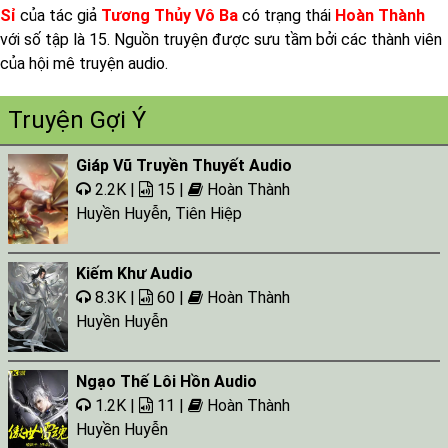
Sỉ
của tác giả
Tương Thủy Vô Ba
có trạng thái
Hoàn Thành
với số tập là 15. Nguồn truyện được sưu tầm bởi các thành viên
của hội mê truyện audio.
Truyện Gợi Ý
Giáp Vũ Truyền Thuyết Audio
2.2K |
15 |
Hoàn Thành
Huyền Huyễn
,
Tiên Hiệp
Kiếm Khư Audio
8.3K |
60 |
Hoàn Thành
Huyền Huyễn
Ngạo Thế Lôi Hồn Audio
1.2K |
11 |
Hoàn Thành
Huyền Huyễn