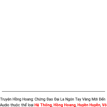
Tap 011 - 03:11:28
Tap 012 - 04:32:58
Tap 013 - 05:21:27
Tap 014 - 04:53:02
Tap 015 - 05:38:16
Truyện Hồng Hoang: Chứng Đạo Đại La Ngón Tay Vàng Mới Đến
Audio thuộc thể loại
Hệ Thống
,
Hồng Hoang
,
Huyền Huyễn
,
Vô