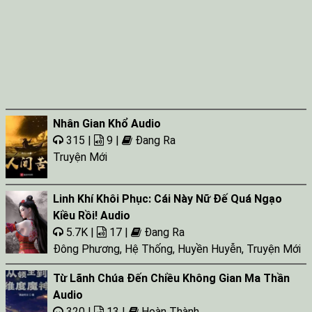
Nhân Gian Khổ Audio
315 |
9 |
Đang Ra
Truyện Mới
Linh Khí Khôi Phục: Cái Này Nữ Đế Quá Ngạo
Kiều Rồi! Audio
5.7K |
17 |
Đang Ra
Đông Phương
,
Hệ Thống
,
Huyền Huyễn
,
Truyện Mới
Từ Lãnh Chúa Đến Chiều Không Gian Ma Thần
Audio
320 |
13 |
Hoàn Thành