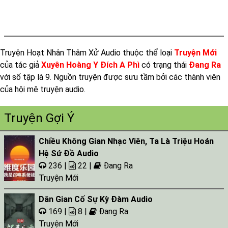
Truyện Hoạt Nhân Thâm Xử Audio thuộc thể loại
Truyện Mới
của tác giả
Xuyên Hoàng Y Đích A Phì
có trạng thái
Đang Ra
với số tập là 9. Nguồn truyện được sưu tầm bởi các thành viên
của hội mê truyện audio.
Truyện Gợi Ý
Chiều Không Gian Nhạc Viên, Ta Là Triệu Hoán
Hệ Sứ Đồ Audio
236 |
22 |
Đang Ra
Truyện Mới
Dân Gian Cố Sự Kỳ Đàm Audio
169 |
8 |
Đang Ra
Truyện Mới