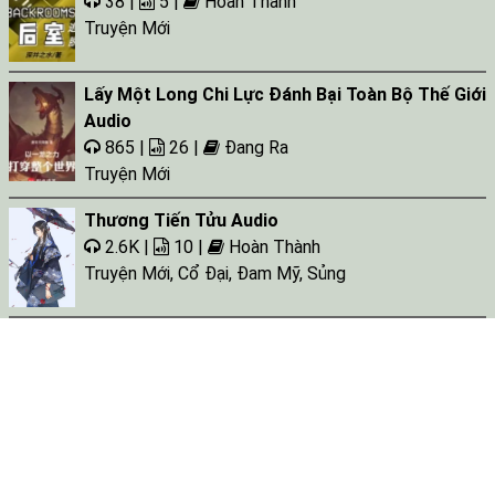
38 |
5 |
Hoàn Thành
Truyện Mới
Lấy Một Long Chi Lực Đánh Bại Toàn Bộ Thế Giới
Audio
865 |
26 |
Đang Ra
Truyện Mới
Thương Tiến Tửu Audio
2.6K |
10 |
Hoàn Thành
Truyện Mới
,
Cổ Đại
,
Đam Mỹ
,
Sủng