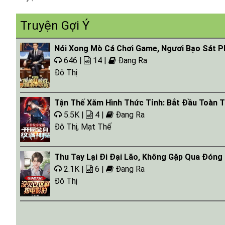
Tap 019
Truyện Gợi Ý
Tap 020
Nói Xong Mò Cá Chơi Game, Ngươi Bạo Sát P
646 |
14 |
Đang Ra
Đô Thị
Tận Thế Xăm Hình Thức Tỉnh: Bắt Đầu Toàn 
5.5K |
4 |
Đang Ra
Đô Thị
,
Mạt Thế
Thu Tay Lại Đi Đại Lão, Không Gặp Qua Đóng
2.1K |
6 |
Đang Ra
Đô Thị