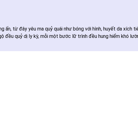
g ấn, từ đây yêu ma quỷ quái như bóng với hình, huyết da xích ti
ngộ đều quỷ dị ly kỳ, mỗi một bước lữ trình đều hung hiểm khó lườ