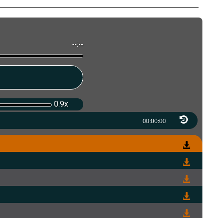
--:--
0.9x