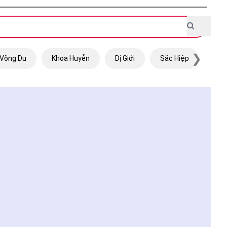
❯
Võng Du
Khoa Huyễn
Dị Giới
Sắc Hiệp
Trọ