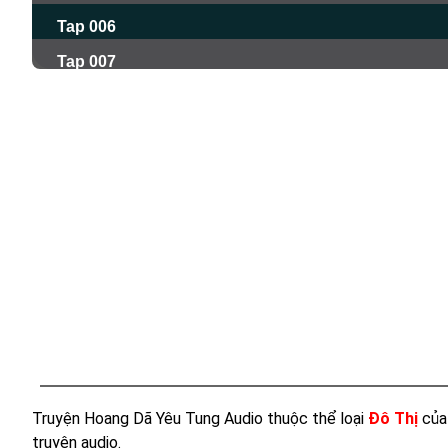
Tap 006
Tap 007
Tap 008
Tap 009
Tap 010
Tap 011
Tap 012
Tap 013
Tap 014
Tap 015
Tap 016
Tap 017
Truyện Hoang Dã Yêu Tung Audio thuộc thể loại
Đô Thị
của
truyện audio.
Tap 018