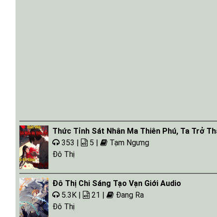
Thức Tỉnh Sát Nhân Ma Thiên Phú, Ta Trở T
353 |
5 |
Tạm Ngưng
Đô Thị
Đô Thị Chi Sáng Tạo Vạn Giới Audio
5.3K |
21 |
Đang Ra
Đô Thị