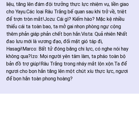
liệu, tăng lên đám đội trưởng thực lực nhiệm vụ, liền giao
cho Yayu.Các loại Râu Trắng bế quan sau khi trở về, triệt
để trợn tròn mắt!Jozu: Cái gì? Kiếm hào? Mặc kệ nhiều
thiếu cái ta toàn bao, ta mở gai nhọn phòng ngự cộng
thêm phản giáp phản chết bọn hắn.Vista: Quả nhiên Nhất
đao lưu mới là vương đạo, đối mặt gió táp đi,
Hasagi!Marco: Bất tử đóng băng chi lực, có nghe nói hay
không qua?Izo: Mọi người yên tâm làm, ta pháo toàn bộ
bản đồ trợ giúp!Râu Trắng trong nháy mắt lộn xộn.Ta để
ngươi cho bọn hắn tăng lên một chút xíu thực lực, ngươi
để bọn hắn toàn phong hoàng?