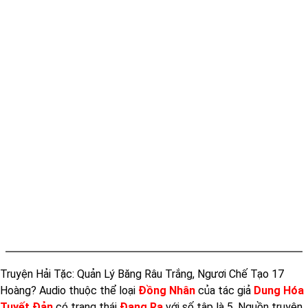
Truyện Hải Tặc: Quản Lý Băng Râu Trắng, Ngươi Chế Tạo 17
Hoàng? Audio thuộc thể loại
Đồng Nhân
của tác giả
Dung Hóa
Tuyết Đản
có trạng thái
Đang Ra
với số tập là 5. Nguồn truyện