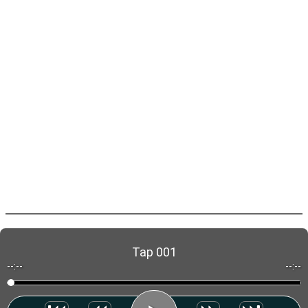
Tap 001
--:--
--:--