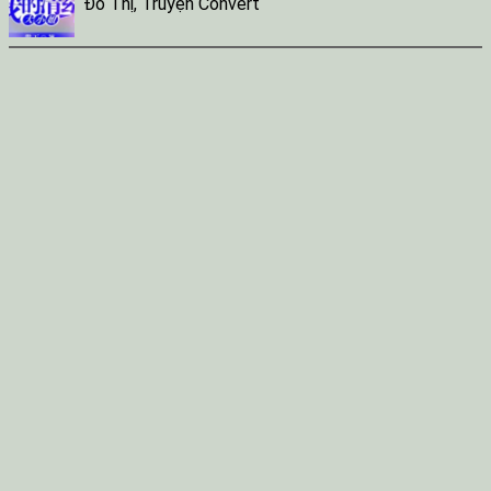
Đô Thị
,
Truyện Convert