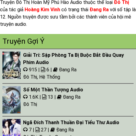
Truyện Đô Thị Hoàn Mỹ Phú Hào Audio thuộc thể loại
Đô Thị
của tác giả
Hoàng Kim Vinh
có trạng thái
Đang Ra
với số tập là
12. Nguồn truyện được sưu tầm bởi các thành viên của hội mê
truyện audio.
Truyện Gợi Ý
Giải Trí: Sập Phòng Ta Bị Buộc Bắt Đầu Quay
Phim Audio
915 |
6 |
Đang Ra
Đô Thị
,
Hệ Thống
Số Một Thần Tượng Audio
1.6K |
13 |
Đang Ra
Đô Thị
Ngã Đích Thanh Thuần Đại Tiểu Thư Audio
7 |
27 |
Đang Ra