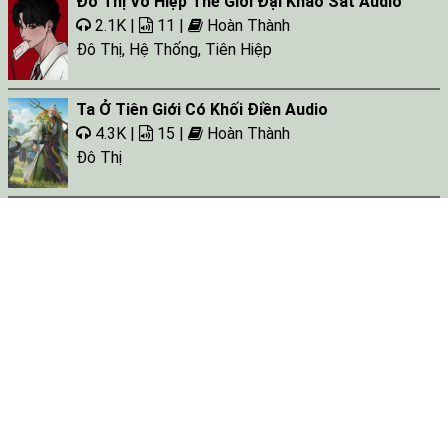
Đô Thị Võ Hiệp Thế Giới Đại Khảo Sát Audio
2.1K |
11 |
Hoàn Thành
Đô Thị
,
Hệ Thống
,
Tiên Hiệp
Ta Ở Tiên Giới Có Khối Điền Audio
4.3K |
15 |
Hoàn Thành
Đô Thị