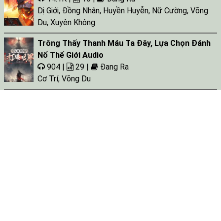
Dị Giới
,
Đồng Nhân
,
Huyền Huyễn
,
Nữ Cường
,
Võng
Du
,
Xuyên Không
Trông Thấy Thanh Máu Ta Đây, Lựa Chọn Đánh
Nổ Thế Giới Audio
904 |
29 |
Đang Ra
Cơ Trí
,
Võng Du