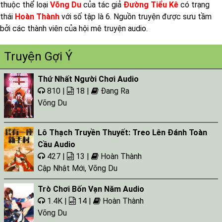
thuộc thể loại
Võng Du
của tác giả
Đường Tiểu Kê
có trạng
thái
Hoàn Thành
với số tập là 6. Nguồn truyện được sưu tầm
bởi các thành viên của hội mê truyện audio.
Truyện Gợi Ý
Thứ Nhất Người Chơi Audio
810 |
18 |
Đang Ra
Võng Du
Lô Thạch Truyền Thuyết: Treo Lên Đánh Toàn
Cầu Audio
427 |
13 |
Hoàn Thành
Cập Nhật Mới
,
Võng Du
Trò Chơi Bốn Vạn Năm Audio
1.4K |
14 |
Hoàn Thành
Võng Du