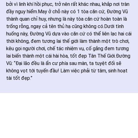
bởi vì linh khí hồi phục, trở nên rất khác nhau, khắp nơi tràn
đầy nguy hiểm.May ở chỗ này có 1 tòa căn cứ, Đường Vũ
thành quan chỉ huy, nhưng là này tòa căn cứ hoàn toàn là
trống rỗng, ngay cả tên thủ hạ cũng không có.Dưới tình
huống này, Đường Vũ dựa vào căn cứ có thể liên lạc hai cái
thời không, đem tương lai thế giới làm thành một trò chơi,
kêu gọi người chơi, chế tác nhiệm vụ, cố gắng đem tương
lai biến thành một cái hài hòa, tốt đẹp Tân Thế Giới.Đường
Vũ: “Đại lão đều là ẩn cư phía sau màn, ta tuyệt đối sẽ
không vọt tới tuyến đầu! Làm việc phải từ tâm, sinh hoạt
tài tốt đẹp.”