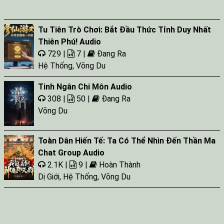
Tu Tiên Trò Chơi: Bắt Đầu Thức Tỉnh Duy Nhất
Thiên Phú! Audio
729 |
7 |
Đang Ra
Hệ Thống
,
Võng Du
Tinh Ngân Chi Môn Audio
308 |
50 |
Đang Ra
Võng Du
Toàn Dân Hiến Tế: Ta Có Thể Nhìn Đến Thần Ma
Chat Group Audio
2.1K |
9 |
Hoàn Thành
Dị Giới
,
Hệ Thống
,
Võng Du