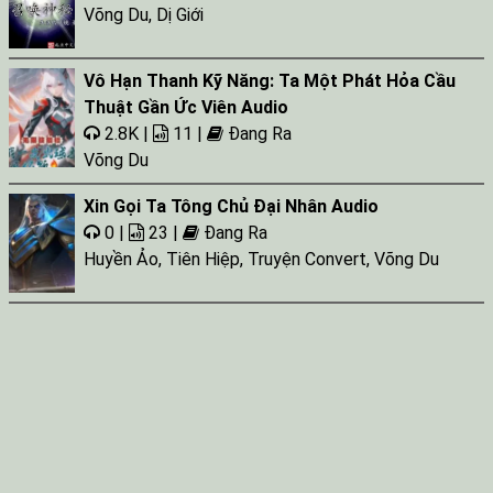
Võng Du
,
Dị Giới
Vô Hạn Thanh Kỹ Năng: Ta Một Phát Hỏa Cầu
Thuật Gần Ức Viên Audio
2.8K |
11 |
Đang Ra
Võng Du
Xin Gọi Ta Tông Chủ Đại Nhân Audio
0 |
23 |
Đang Ra
Huyền Ảo
,
Tiên Hiệp
,
Truyện Convert
,
Võng Du