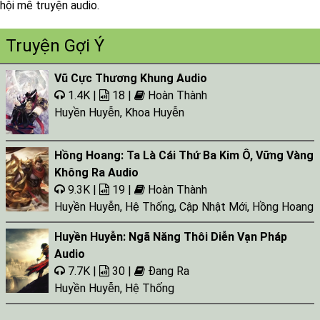
Tap 024
hội mê truyện audio.
Tap 025
Truyện Gợi Ý
Tap 026
Vũ Cực Thương Khung Audio
Tap 027
1.4K |
18 |
Hoàn Thành
Tap 028
Huyền Huyễn
,
Khoa Huyễn
Tap 029
Tap 030
Hồng Hoang: Ta Là Cái Thứ Ba Kim Ô, Vững Vàng
Không Ra Audio
Tap 031
9.3K |
19 |
Hoàn Thành
Tap 032
Huyền Huyễn
,
Hệ Thống
,
Cập Nhật Mới
,
Hồng Hoang
Tap 033
Huyền Huyễn: Ngã Năng Thôi Diễn Vạn Pháp
Audio
Tap 034
7.7K |
30 |
Đang Ra
Tap 035
Huyền Huyễn
,
Hệ Thống