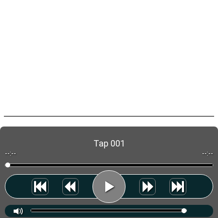
Tap 001
--:--
--:--