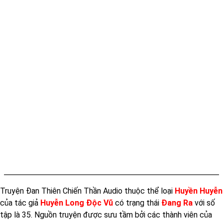
Tap 012
Tap 013
Tap 014
Tap 015
Tap 016
Tap 017
Tap 018
Tap 019
Tap 020
Tap 021
Truyện Đan Thiên Chiến Thần Audio thuộc thể loại
Huyền Huyễn
Tap 022
của tác giả
Huyễn Long Độc Vũ
có trạng thái
Đang Ra
với số
Tap 023
tập là 35. Nguồn truyện được sưu tầm bởi các thành viên của