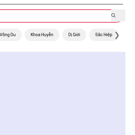
❯
Võng Du
Khoa Huyễn
Dị Giới
Sắc Hiệp
Trọ