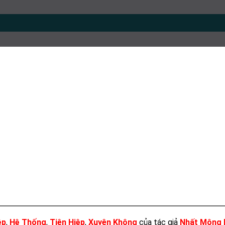
ệp
,
Hệ Thống
,
Tiên Hiệp
,
Xuyên Không
của tác giả
Nhất Mộng 