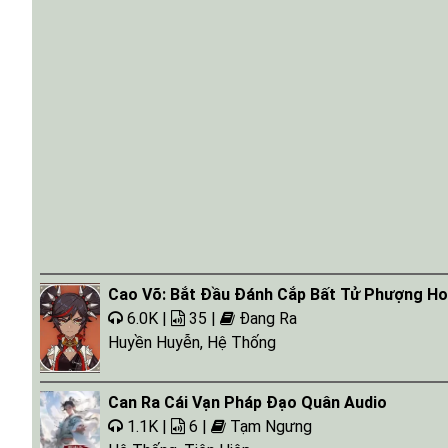
Cao Võ: Bắt Đầu Đánh Cắp Bất Tử Phượng Ho
6.0K |
35 |
Đang Ra
Huyền Huyễn
,
Hệ Thống
Can Ra Cái Vạn Pháp Đạo Quân Audio
1.1K |
6 |
Tạm Ngưng