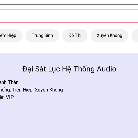
iếm Hiệp
Trùng Sinh
Đô Thị
Xuyên Không
Đại Sát Lục Hệ Thống Audio
ành Thần
hống
,
Tiên Hiệp
,
Xuyên Không
ện VIP