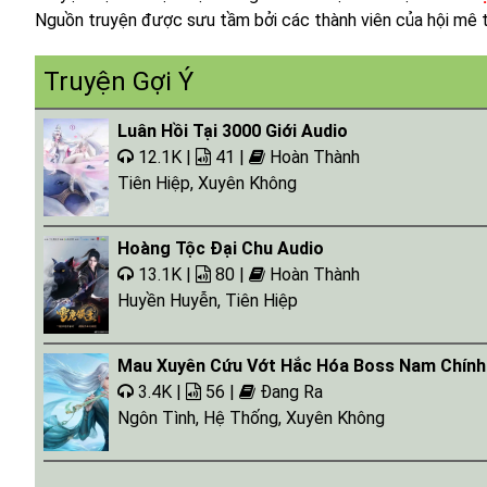
Nguồn truyện được sưu tầm bởi các thành viên của hội mê t
Tap 018 - 04:45:46
Tap 019 - 04:39:43
Truyện Gợi Ý
Tap 020 - 05:05:59
Luân Hồi Tại 3000 Giới Audio
12.1K |
41 |
Hoàn Thành
Tiên Hiệp
,
Xuyên Không
Hoàng Tộc Đại Chu Audio
13.1K |
80 |
Hoàn Thành
Huyền Huyễn
,
Tiên Hiệp
Mau Xuyên Cứu Vớt Hắc Hóa Boss Nam Chính
3.4K |
56 |
Đang Ra
Ngôn Tình
,
Hệ Thống
,
Xuyên Không