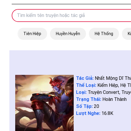
Tiên Hiệp
Huyền Huyễn
Hệ Thống
K
Tác Giả:
Nhất Mộng Dĩ Th
Thể Loại:
Kiếm Hiệp
,
Hệ T
Loại:
Truyện Convert
,
Truy
Trạng Thái:
Hoàn Thành
Số Tập:
20
Lượt Nghe:
16.8K