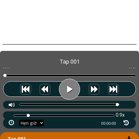
Tap 001
--:--
--:--
0.9x