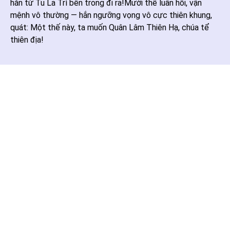
hắn từ Tu La Trì bên trong đi ra!Mười thế luân hồi, vận
mệnh vô thường — hắn ngưỡng vọng vô cực thiên khung,
quát: Một thế này, ta muốn Quân Lâm Thiên Hạ, chúa tể
thiên địa!