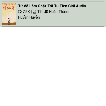
Từ Võ Lâm Chặt Tới Tu Tiên Giới Audio
7.5K |
17 |
Hoàn Thành
Huyền Huyễn