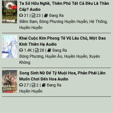
Ta Sở Hữu Nghề, Thiên Phú Tất Cả Đều Là Thần
Tap 027
Cấp? Audio
Tap 028
31 |
23 |
Đang Ra
Điềm Đạm
,
Đông Phương Huyền Huyễn
,
Hệ Thống
,
Huyền Huyễn
Khai Cuộc Kim Phong Tế Vũ Lâu Chủ, Một Đao
Kinh Thiên Hạ Audio
1.4K |
28 |
Đang Ra
Đông Phương
,
Huyền Ảo
,
Huyền Huyễn
,
Xuyên
Không
Song Sinh Nữ Đế Tỷ Muội Hoa, Phản Phái Liền
Muốn Chơi Đến Hoa Audio
27 |
2 |
Đang Ra
Huyền Huyễn