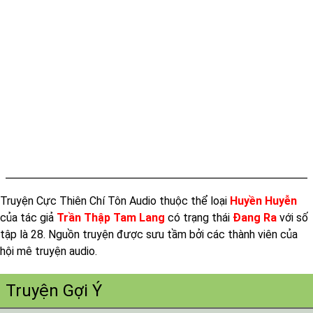
Tap 014
Tap 015
Tap 016
Tap 017
Tap 018
Tap 019
Tap 020
Tap 021
Truyện Cực Thiên Chí Tôn Audio thuộc thể loại
Huyền Huyễn
Tap 022
của tác giả
Trần Thập Tam Lang
có trạng thái
Đang Ra
với số
Tap 023
tập là 28. Nguồn truyện được sưu tầm bởi các thành viên của
Tap 024
hội mê truyện audio.
Tap 025
Truyện Gợi Ý
Tap 026