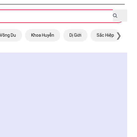
❯
Võng Du
Khoa Huyễn
Dị Giới
Sắc Hiệp
Trọ