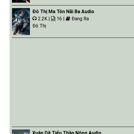
Tap 044
Đô Thị Ma Tôn Nãi Ba Audio
Tap 045
2.2K |
16 |
Đang Ra
Tap 046
Đô Thị
Tap 047
Tap 048
Tap 049
Tap 050
Tap 051
Tap 052
Tap 053
Tap 054
Tap 055
Tap 056
Xuân Dã Tiểu Thần Nông Audio