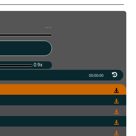
--:--
0.9x