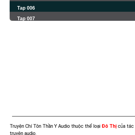
Tap 006
Tap 007
Tap 008
Tap 009
Tap 010
Tap 011
Tap 012
Tap 013
Tap 014
Tap 015
Tap 016
Tap 017
Truyện Chí Tôn Thần Y Audio thuộc thể loại
Đô Thị
của tác
truyện audio.
Tap 018