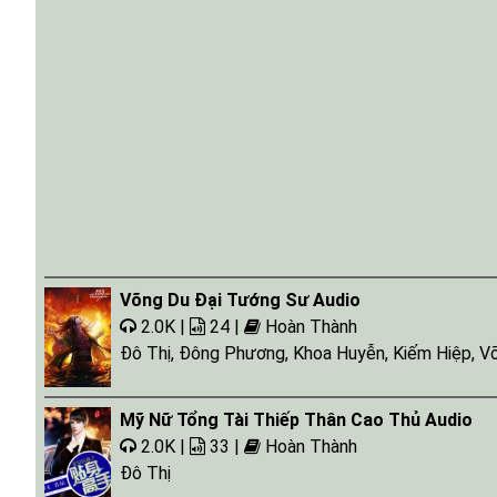
Tap 031
Tap 032
Tap 033
Tap 034
Tap 035
Tap 036
Tap 037
Tap 038
Võng Du Đại Tướng Sư Audio
Tap 039
2.0K |
24 |
Hoàn Thành
Đô Thị
,
Đông Phương
,
Khoa Huyễn
,
Kiếm Hiệp
,
V
Tap 040
Tap 041
Mỹ Nữ Tổng Tài Thiếp Thân Cao Thủ Audio
Tap 042
2.0K |
33 |
Hoàn Thành
Tap 043
Đô Thị