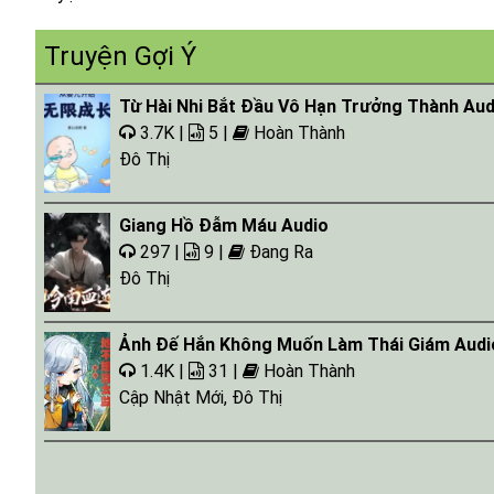
Tap 019
Truyện Gợi Ý
Tap 020
Từ Hài Nhi Bắt Đầu Vô Hạn Trưởng Thành Aud
Tap 021
3.7K |
5 |
Hoàn Thành
Tap 022
Đô Thị
Tap 023
Giang Hồ Đẫm Máu Audio
Tap 024
297 |
9 |
Đang Ra
Tap 025
Đô Thị
Tap 026
Ảnh Đế Hắn Không Muốn Làm Thái Giám Audi
Tap 027
1.4K |
31 |
Hoàn Thành
Tap 028
Cập Nhật Mới
,
Đô Thị
Tap 029
Tap 030