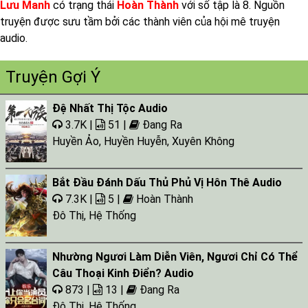
Lưu Manh
có trạng thái
Hoàn Thành
với số tập là 8. Nguồn
truyện được sưu tầm bởi các thành viên của hội mê truyện
audio.
Truyện Gợi Ý
Đệ Nhất Thị Tộc Audio
3.7K |
51 |
Đang Ra
Huyền Ảo
,
Huyền Huyễn
,
Xuyên Không
Bắt Đầu Đánh Dấu Thủ Phủ Vị Hôn Thê Audio
7.3K |
5 |
Hoàn Thành
Đô Thị
,
Hệ Thống
Nhường Ngươi Làm Diễn Viên, Ngươi Chỉ Có Thể
Câu Thoại Kinh Điển? Audio
873 |
13 |
Đang Ra
Đô Thị
,
Hệ Thống