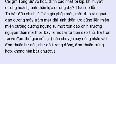
Cái gì? Tông Sư võ học, đỉnh cao nhất bí kíp, khí huyết
cường hoành, tinh thần lực cường đại? Thật có lỗi.
Ta bắt đầu chính là Tiên gia pháp môn, một đao ra ngoài
đao cương mấy trăm mét dài, tinh thần lực cũng liền miễn
miễn cưỡng cưỡng ngưng tụ một tôn cao chín trượng
nguyên thần mà thôi. Đây là một vị tu tiên cao thủ, trà trộn
tại võ đạo thế giới cố sự. ( câu chuyện này cùng nhân vật
đơn thuần hư cấu, như có tương đồng, đơn thuần trùng
hợp, không nên bắt chước. )