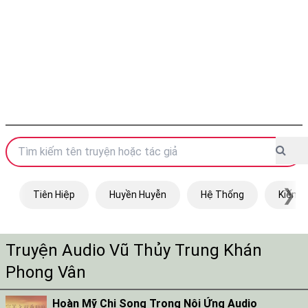
❯
Tiên Hiệp
Huyền Huyễn
Hệ Thống
Kiếm H
Truyện Audio Vũ Thủy Trung Khán
Phong Vân
Hoàn Mỹ Chi Song Trọng Nội Ứng Audio