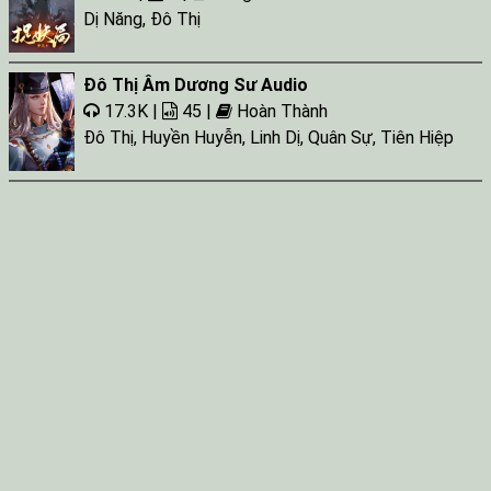
Dị Năng
,
Đô Thị
Đô Thị Âm Dương Sư Audio
17.3K |
45 |
Hoàn Thành
Đô Thị
,
Huyền Huyễn
,
Linh Dị
,
Quân Sự
,
Tiên Hiệp