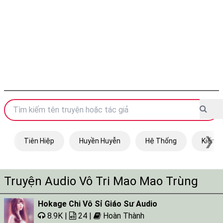
❯
Tiên Hiệp
Huyền Huyễn
Hệ Thống
Kiếm H
Truyện Audio Vô Tri Mao Mao Trùng
Hokage Chi Vô Sỉ Giáo Sư Audio
8.9K |
24 |
Hoàn Thành