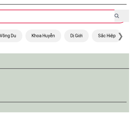
❯
Võng Du
Khoa Huyễn
Dị Giới
Sắc Hiệp
Trọ