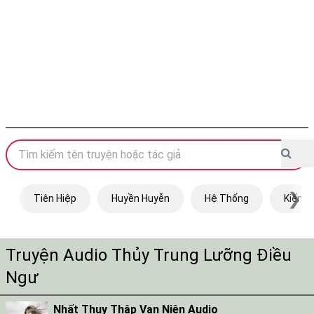
❯
Tiên Hiệp
Huyền Huyễn
Hệ Thống
Kiếm H
Truyện Audio Thủy Trung Lưỡng Điều
Ngư
Nhất Thụy Thập Vạn Niên Audio