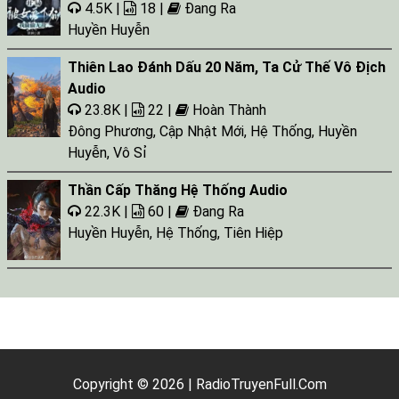
4.5K |
18 |
Đang Ra
Huyền Huyễn
Thiên Lao Đánh Dấu 20 Năm, Ta Cử Thế Vô Địch
Audio
23.8K |
22 |
Hoàn Thành
Đông Phương
,
Cập Nhật Mới
,
Hệ Thống
,
Huyền
Huyễn
,
Vô Sỉ
Thần Cấp Thăng Hệ Thống Audio
22.3K |
60 |
Đang Ra
Huyền Huyễn
,
Hệ Thống
,
Tiên Hiệp
Copyright © 2026 | RadioTruyenFull.Com